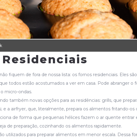
k
 Residenciais
não fiquem de fora de nossa lista: os fornos residenciais. Eles são
que todos estão acostumados a ver em casa. Pode abranger o f
e o micro-ondas.
do também novas opções para as residências: grills, que prepa
 e a airfryer, que, literalmente, prepara os alimentos fritando-os
nciona de forma que pequenas hélices fazem o ar quente entrar 
deja de preparação, cozinhando os alimentos rapidamente.
são utilizados para preparar alimentos em menor escala. Dessa fo