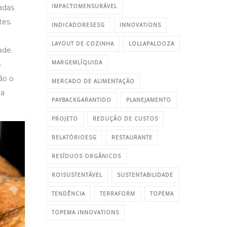
IMPACTOMENSURÁVEL
adas
tes.
INDICADORESESG
INNOVATIONS
LAYOUT DE COZINHA
LOLLAPALOOZA
ade.
MARGEMLÍQUIDA
4
ão o
MERCADO DE ALIMENTAÇÃO
ma
PAYBACKGARANTIDO
PLANEJAMENTO
PROJETO
REDUÇÃO DE CUSTOS
RELATÓRIOESG
RESTAURANTE
RESÍDUOS ORGÂNICOS
ROISUSTENTÁVEL
SUSTENTABILIDADE
TENDÊNCIA
TERRAFORM
TOPEMA
TOPEMA INNOVATIONS