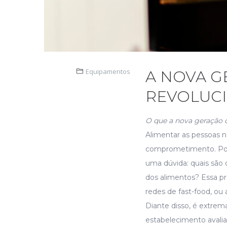
Equipamentos
A NOVA G
REVOLUCI
O que a nova geração d
Alimentar as pessoas n
comprometimento. Por 
uma dúvida: quais são
dos alimentos? Essa pr
redes de fast-food, ou
Diante disso, é extrem
estabelecimento avalia