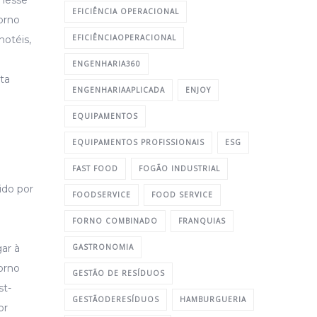
EFICIÊNCIA OPERACIONAL
orno
EFICIÊNCIAOPERACIONAL
hotéis,
ENGENHARIA360
ta
ENGENHARIAAPLICADA
ENJOY
EQUIPAMENTOS
EQUIPAMENTOS PROFISSIONAIS
ESG
FAST FOOD
FOGÃO INDUSTRIAL
ido por
FOODSERVICE
FOOD SERVICE
FORNO COMBINADO
FRANQUIAS
ar à
GASTRONOMIA
orno
GESTÃO DE RESÍDUOS
st-
GESTÃODERESÍDUOS
HAMBURGUERIA
or