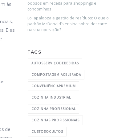
ociosos em receita para shoppings e
am às
condomínios
Lollapalooza e gestão de resíduos: O que o
ciais,
padrão McDonald’s ensina sobre descarte
na sua operação?
s. Eles
e
TAGS
AUTOSSERVIÇODEBEBIDAS
COMPOSTAGEM ACELERADA
os
CONVENIÊNCIAPREMIUM
COZINHA INDUSTRIAL
COZINHA PROFISSIONAL
COZINHAS PROFISSIONAIS
os de
CUSTOSOCULTOS
 nesse