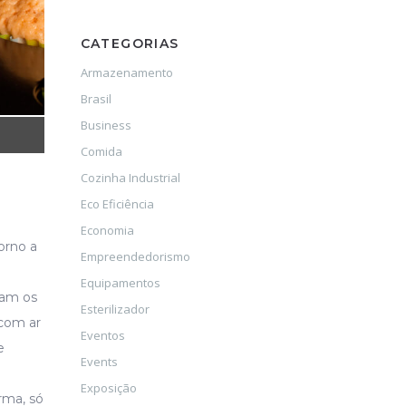
CATEGORIAS
Armazenamento
Brasil
Business
Comida
Cozinha Industrial
Eco Eficiência
Economia
orno a
Empreendedorismo
Equipamentos
ram os
Esterilizador
 com ar
Eventos
e
Events
Exposição
rma, só