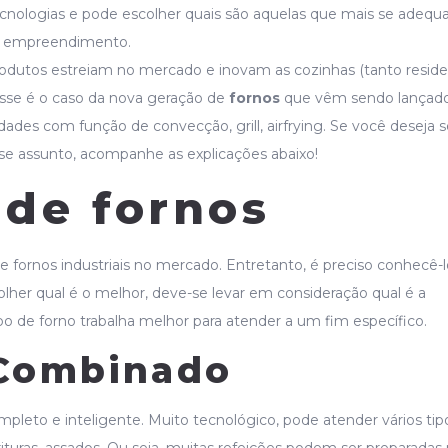
ecnologias e pode escolher quais são aquelas que mais se adequ
eu empreendimento.
odutos estreiam no mercado e inovam as cozinhas (tanto residen
 Esse é o caso da nova geração de
fornos
que vêm sendo lançado
des com função de convecção, grill, airfrying. Se você deseja s
se assunto, acompanhe as explicações abaixo!
 de fornos
e fornos industriais no mercado. Entretanto, é preciso conhecê-l
olher qual é o melhor, deve-se levar em consideração qual é a
ipo de forno trabalha melhor para atender a um fim específico.
Combinado
eto e inteligente. Muito tecnológico, pode atender vários tip
rituras, assados. Ou seja, muitas refeições podem ser preparadas