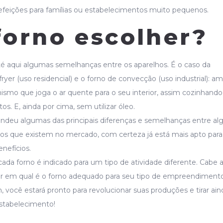
feições para famílias ou estabelecimentos muito pequenos.
forno escolher?
até aqui algumas semelhanças entre os aparelhos. É o caso da
ryer (uso residencial) e o forno de convecção (uso industrial): a
smo que joga o ar quente para o seu interior, assim cozinhando
s. E, ainda por cima, sem utilizar óleo.
ndeu algumas das principais diferenças e semelhanças entre al
rnos que existem no mercado, com certeza já está mais apto para
enefícios.
ada forno é indicado para um tipo de atividade diferente. Cabe a
sar em qual é o forno adequado para seu tipo de empreendiment
, você estará pronto para revolucionar suas produções e tirar ain
estabelecimento!