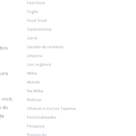
Fast Food
Fogão
Food Truck
Gastronomia
Geral
Gestão de resíduos
mbos
Limpeza
Lixo orgânico
Mídia
guns
Mundo
Na Mídia
 você,
Notícias
o do
Oficinas e Cursos Topema
da
Personalidades
Pesquisa
Premiação