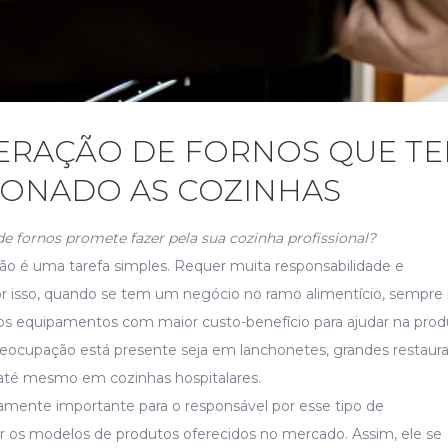
ERAÇÃO DE FORNOS QUE T
ONADO AS COZINHAS
e fornos promete fazer pela sua cozinha profissional?
ão é uma tarefa simples. Requer muita responsabilidade e
isso, quando se tem um negócio no ramo alimentício, sempre
 os equipamentos com maior custo-benefício para ajudar na pro
eocupação está presente seja em lanchonetes, grandes restaura
 até mesmo em cozinhas hospitalares.
amente importante para o responsável por esse tipo de
r os modelos de produtos oferecidos no mercado. Assim, ele se