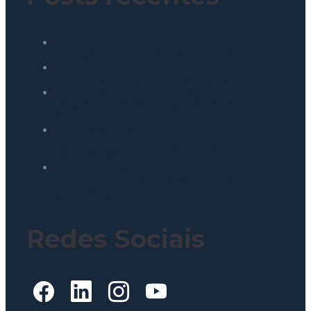
Como reduzir custos operacionais em redes de
franquias: o papel da engenharia integrada
Indicadores ESG: como defender resultados
reais na diretoria com dados de engenharia
O ROI invisível: como o autosserviço de
bebidas para redes e franquias aumenta a
margem sem mais contratações
Smart locker: como transformar espaços
ociosos em receita para shoppings e
condomínios
Lollapalooza e gestão de resíduos: O que o
padrão McDonald’s ensina sobre descarte na
sua operação?
Redes Sociais