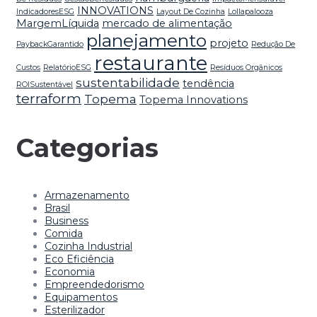
INNOVATIONS
IndicadoresESG
Layout De Cozinha
Lollapalooza
MargemLíquida
mercado de alimentação
planejamento
projeto
PaybackGarantido
Redução De
restaurante
Custos
RelatórioESG
Resíduos Orgânicos
sustentabilidade
tendência
ROISustentável
terraform
Topema
Topema Innovations
Categorias
Armazenamento
Brasil
Business
Comida
Cozinha Industrial
Eco Eficiência
Economia
Empreendedorismo
Equipamentos
Esterilizador