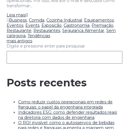
operacionais. Por isso, leia até o final e descubra como
transformar…
Leia mais
Business
,
Comida
,
Cozinha Industrial
,
Equipamentos
,
Eventos
,
Events
,
Exposição
,
Gastronomia
,
Premiação
,
Restaurante
,
Restaurantes
,
Segurança Alimentar
,
Sem
categoria
,
Tendências
mais antigos
Digite e pressione enter para pesquisar
Posts recentes
Como reduzir custos operacionais em redes de
franquias: o papel da engenharia integrada
Indicadores ESG: como defender resultados reais
na diretoria com dados de engenharia
O ROI invisível: como o autosserviço de bebidas
para redes e franquias aumenta a margem sem