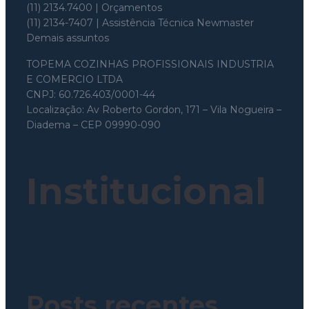
(11) 2134.7400 | Orçamentos
(11) 2134-7407 | Assistência Técnica Newmaster
Demais assuntos
topema@topema.com
TOPEMA COZINHAS PROFISSIONAIS INDUSTRIA
E COMERCIO LTDA
CNPJ: 60.726.403/0001-44
Localização: Av Roberto Gordon, 171 – Vila Nogueira –
Diadema – CEP 09990-090
Institucional
Política de Privacidade
Posts recentes