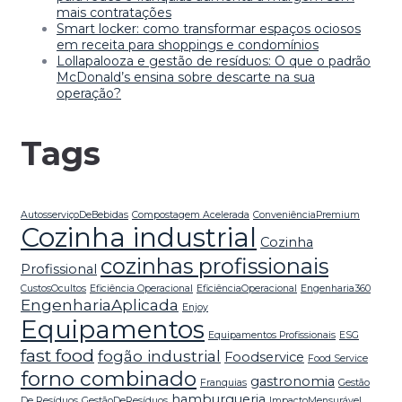
mais contratações
Smart locker: como transformar espaços ociosos
em receita para shoppings e condomínios
Lollapalooza e gestão de resíduos: O que o padrão
McDonald’s ensina sobre descarte na sua
operação?
Tags
AutosserviçoDeBebidas
Compostagem Acelerada
ConveniênciaPremium
Cozinha industrial
Cozinha
cozinhas profissionais
Profissional
CustosOcultos
Eficiência Operacional
EficiênciaOperacional
Engenharia360
EngenhariaAplicada
Enjoy
Equipamentos
Equipamentos Profissionais
ESG
fast food
fogão industrial
Foodservice
Food Service
forno combinado
gastronomia
Franquias
Gestão
hamburgueria
De Resíduos
GestãoDeResíduos
ImpactoMensurável