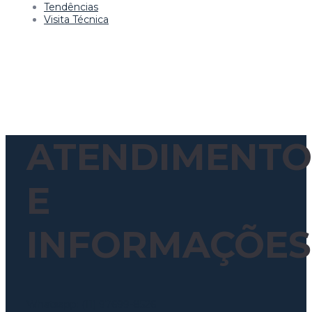
Tendências
Visita Técnica
ATENDIMENTO
E
INFORMAÇÕES
Whatsapp: (11) 97699-8526