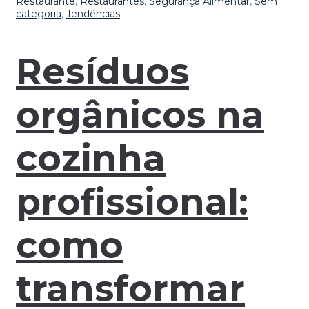
Restaurante
,
Restaurantes
,
Segurança Alimentar
,
Sem
categoria
,
Tendências
Resíduos
orgânicos na
cozinha
profissional:
como
transformar