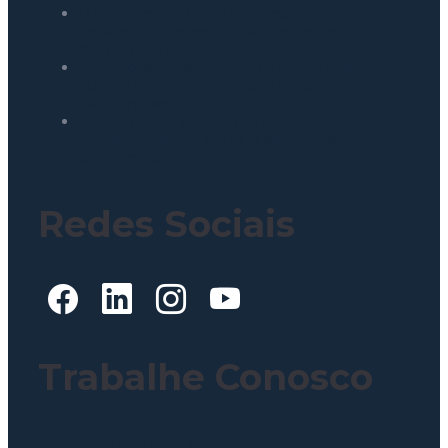
O ROI invisível: como o autosserviço de
bebidas para redes e franquias aumenta a
margem sem mais contratações
Smart locker: como transformar espaços
ociosos em receita para shoppings e
condomínios
Lollapalooza e gestão de resíduos: O que o
padrão McDonald’s ensina sobre descarte na
sua operação?
Redes Sociais
Trabalhe Conosco
Clique aqui para mais informações!