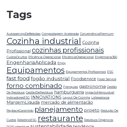
Tags
AutosserviçoDeBebidas
Compostagem Acelerada
ConveniênciaPremium
Cozinha industrial
Cozinha
cozinhas profissionais
Profissional
CustosOcultos
Eficiência Operacional
EficiênciaOperacional
Engenharia360
EngenhariaAplicada
Enjoy
Equipamentos
Equipamentos Profissionais
ESG
fast food
fogão industrial
Foodservice
Food Service
forno combinado
gastronomia
Franquias
Gestão
hamburgueria
De Resíduos
GestãoDeResíduos
ImpactoMensurável
INNOVATIONS
IndicadoresESG
Layout De Cozinha
Lollapalooza
MargemLíquida
mercado de alimentação
planejamento
projeto
PaybackGarantido
Redução De
restaurante
Custos
RelatórioESG
Resíduos Orgânicos
sustentabilidade
tendência
ROISustentável