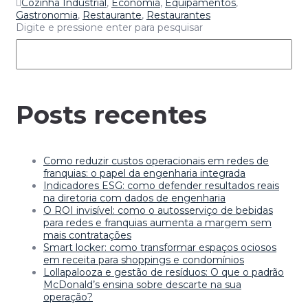
Cozinha Industrial
,
Economia
,
Equipamentos
,
Gastronomia
,
Restaurante
,
Restaurantes
Digite e pressione enter para pesquisar
Posts recentes
Como reduzir custos operacionais em redes de
franquias: o papel da engenharia integrada
Indicadores ESG: como defender resultados reais
na diretoria com dados de engenharia
O ROI invisível: como o autosserviço de bebidas
para redes e franquias aumenta a margem sem
mais contratações
Smart locker: como transformar espaços ociosos
em receita para shoppings e condomínios
Lollapalooza e gestão de resíduos: O que o padrão
McDonald’s ensina sobre descarte na sua
operação?