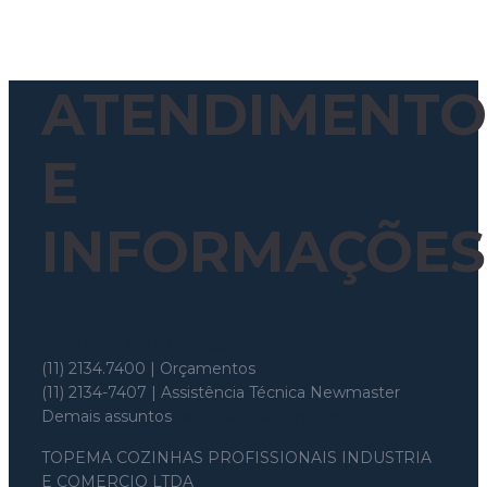
ATENDIMENTO
E
INFORMAÇÕES
Whatsapp: (11) 97699-8526
(11) 2134.7400 | Orçamentos
(11) 2134-7407 | Assistência Técnica Newmaster
Demais assuntos
topema@topema.com
TOPEMA COZINHAS PROFISSIONAIS INDUSTRIA
E COMERCIO LTDA