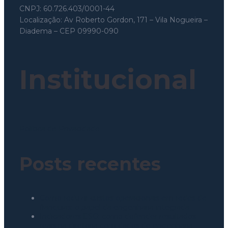
CNPJ: 60.726.403/0001-44
Localização: Av Roberto Gordon, 171 – Vila Nogueira –
Diadema – CEP 09990-090
Institucional
Política de Privacidade
Posts recentes
Como reduzir custos operacionais em redes de
franquias: o papel da engenharia integrada
Indicadores ESG: como defender resultados
reais na diretoria com dados de engenharia