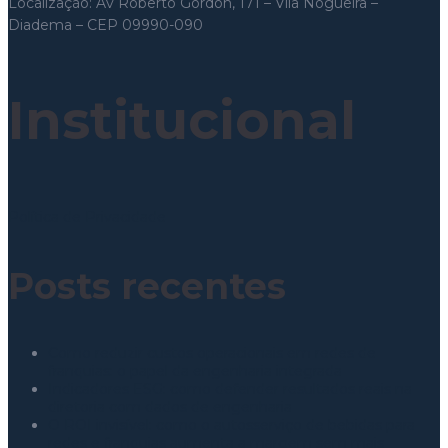
Localização: Av Roberto Gordon, 171 – Vila Nogueira –
Diadema – CEP 09990-090
Institucional
Política de Privacidade
Posts recentes
Como reduzir custos operacionais em redes de
franquias: o papel da engenharia integrada
Indicadores ESG: como defender resultados reais na
diretoria com dados de engenharia
O ROI invisível: como o autosserviço de bebidas para
redes e franquias aumenta a margem sem mais