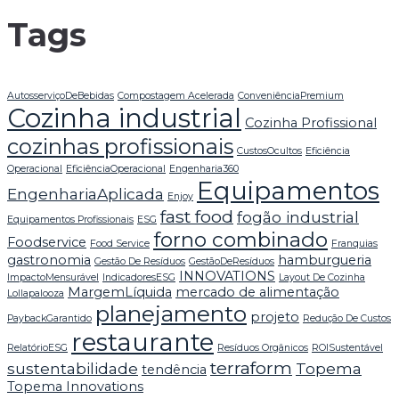
Tags
AutosserviçoDeBebidas
Compostagem Acelerada
ConveniênciaPremium
Cozinha industrial
Cozinha Profissional
cozinhas profissionais
CustosOcultos
Eficiência
Operacional
EficiênciaOperacional
Engenharia360
Equipamentos
EngenhariaAplicada
Enjoy
fast food
fogão industrial
Equipamentos Profissionais
ESG
forno combinado
Foodservice
Food Service
Franquias
gastronomia
hamburgueria
Gestão De Resíduos
GestãoDeResíduos
INNOVATIONS
ImpactoMensurável
IndicadoresESG
Layout De Cozinha
MargemLíquida
mercado de alimentação
Lollapalooza
planejamento
projeto
PaybackGarantido
Redução De Custos
restaurante
RelatórioESG
Resíduos Orgânicos
ROISustentável
terraform
sustentabilidade
Topema
tendência
Topema Innovations