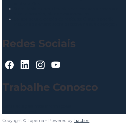
contratações
Smart locker: como transformar espaços ociosos em
receita para shoppings e condomínios
Lollapalooza e gestão de resíduos: O que o padrão
McDonald’s ensina sobre descarte na sua operação?
Redes Sociais
Trabalhe Conosco
Clique aqui para mais informações!
Topema Connect
Copyright © Topema – Powered by
Traction