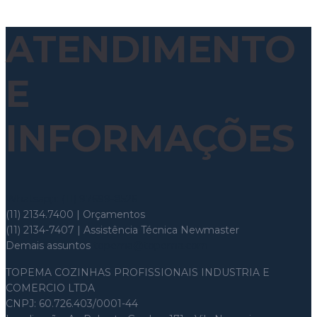
ATENDIMENTO
E
INFORMAÇÕES
Whatsapp: (11) 97699-8526
(11) 2134.7400 | Orçamentos
(11) 2134-7407 | Assistência Técnica Newmaster
Demais assuntos
topema@topema.com
TOPEMA COZINHAS PROFISSIONAIS INDUSTRIA E
COMERCIO LTDA
CNPJ: 60.726.403/0001-44