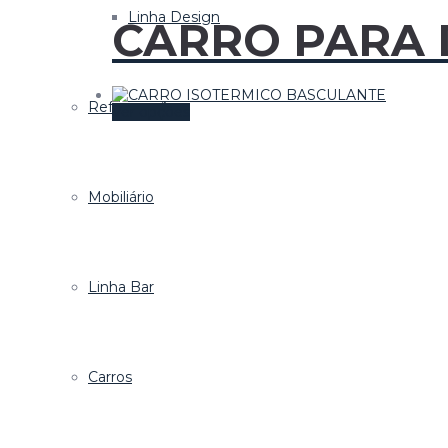
Linha Design
CARRO PARA 
Refrigeração
Este
Ver opções
produto
tem
várias
variantes.
Mobiliário
As
opções
podem
ser
escolhidas
Linha Bar
na
página
do
produto
Carros