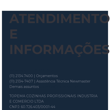
ATENDIMENTO
E
INFORMAÇÕES
Whatsapp: (11) 97699-8526
(11) 2134.7400 | Orçamentos
(11) 2134-7407 | Assistência Técnica Newmaster
Demais assuntos
topema@topema.com
TOPEMA COZINHAS PROFISSIONAIS INDUSTRIA
E COMERCIO LTDA
CNPJ: 60.726.403/0001-44