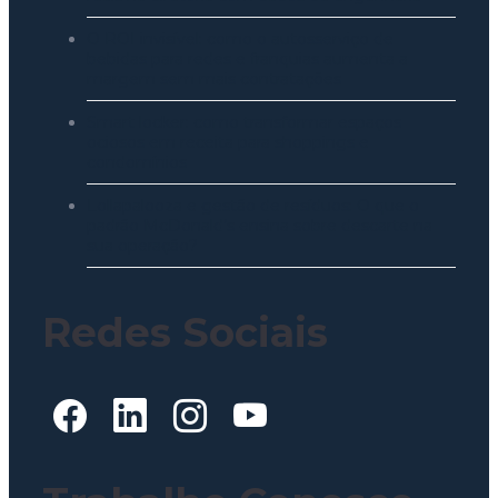
O ROI invisível: como o autosserviço de
bebidas para redes e franquias aumenta a
margem sem mais contratações
Smart locker: como transformar espaços
ociosos em receita para shoppings e
condomínios
Lollapalooza e gestão de resíduos: O que o
padrão McDonald’s ensina sobre descarte na
sua operação?
Redes Sociais