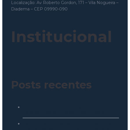
Localização: Av Roberto Gordon, 171 – Vila Nogueira –
Diadema – CEP 09990-090
Institucional
Política de Privacidade
Posts recentes
Como reduzir custos operacionais em redes de
franquias: o papel da engenharia integrada
Indicadores ESG: como defender resultados
reais na diretoria com dados de engenharia