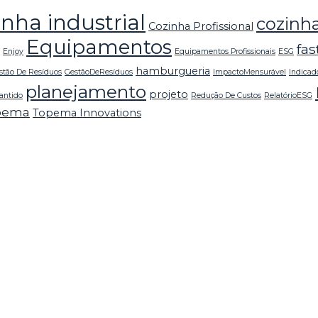
inha industrial
cozinha
Cozinha Profissional
Equipamentos
fas
Enjoy
Equipamentos Profissionais
ESG
hamburgueria
stão De Resíduos
GestãoDeResíduos
ImpactoMensurável
Indicad
planejamento
projeto
antido
Redução De Custos
RelatórioESG
pema
Topema Innovations