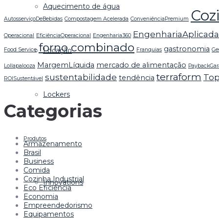
Aquecimento de água
Coz
AutosserviçoDeBebidas
Compostagem Acelerada
ConveniênciaPremium
EngenhariaAplicada
Operacional
EficiênciaOperacional
Engenharia360
forno combinado
gastronomia
Locação
Food Service
Franquias
Ge
MargemLíquida
mercado de alimentação
Lollapalooza
PaybackGar
terraform
sustentabilidade
To
tendência
ROISustentável
Lockers
Categorias
Produtos
Armazenamento
Brasil
Business
Comida
Cozinha Industrial
Innovations
Eco Eficiência
Economia
Empreendedorismo
Equipamentos