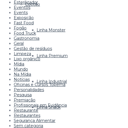
Esterilizador
Cocção
Eventos
Events
Exposição
Fast Food
Fogão
Linha Monster
Food Truck
Gastronomia
Geral
Gestão de resíduos
Limpeza
Linha Premium
Lixo orgânico
Mídia
Mundo
Na Mídia
Notícias
Linha Industrial
Oficinas e Cursos Topema
Personalidades
Pesquisa
Premiação
Profissionais em Evidência
Linha Snack
Restaurante
Restaurantes
Segurança Alimentar
Sem categoria