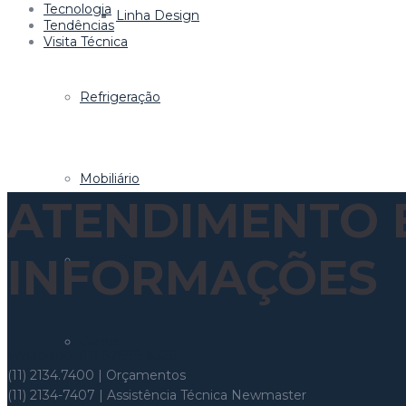
Tecnologia
Linha Design
Tendências
Visita Técnica
Refrigeração
Mobiliário
ATENDIMENTO 
INFORMAÇÕES
Linha Bar
Carros
Whatsapp: (11) 97699-8526
(11) 2134.7400 | Orçamentos
(11) 2134-7407 | Assistência Técnica Newmaster