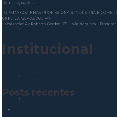
Demais assuntos
topema@topema.com
Distribuição
TOPEMA COZINHAS PROFISSIONAIS INDUSTRIA E COMERC
CNPJ: 60.726.403/0001-44
Localização: Av Roberto Gordon, 171 – Vila Nogueira – Diade
Fornos
Institucional
Maquinas Auxiliares
Política de Privacidade
Gestão de resíduos
Posts recentes
Aquecimento de Água
Como reduzir custos operacionais em
redes de franquias: o papel da