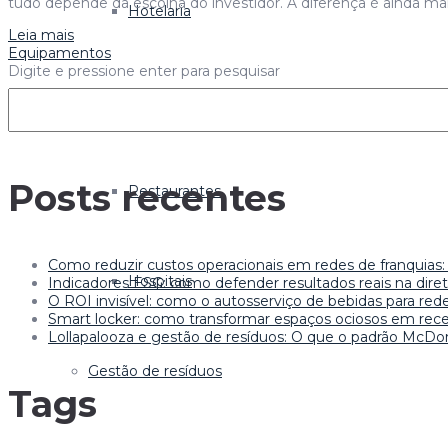
tudo depende da escolha do investidor. A diferença é ainda ma
Hotelaria
Leia mais
Equipamentos
Digite e pressione enter para pesquisar
Fast Food
Posts recentes
Restaurantes
Como reduzir custos operacionais em redes de franquias:
Hospitais
Indicadores ESG: como defender resultados reais na dir
O ROI invisível: como o autosserviço de bebidas para r
Smart locker: como transformar espaços ociosos em rece
Lollapalooza e gestão de resíduos: O que o padrão McDon
Gestão de resíduos
Tags