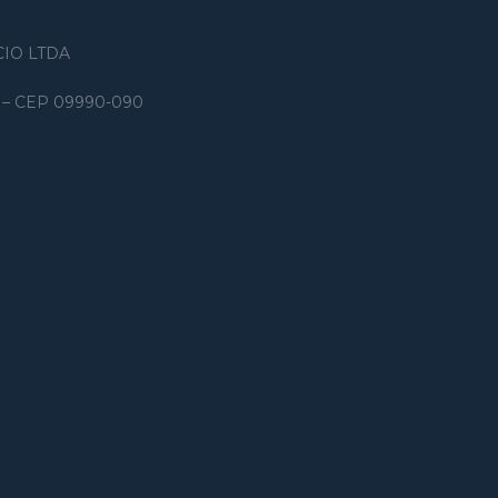
IO LTDA
ma – CEP 09990-090