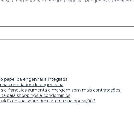
ior se o nome for parte de uma franquia. Por que existem difer
 o papel da engenharia integrada
etoria com dados de engenharia
edes e franquias aumenta a margem sem mais contratações
ita para shoppings e condomínios
ald’s ensina sobre descarte na sua operação?