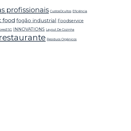
s profissionais
CustosOcultos
Eficiência
t food
fogão industrial
Foodservice
INNOVATIONS
oresESG
Layout De Cozinha
restaurante
Resíduos Orgânicos