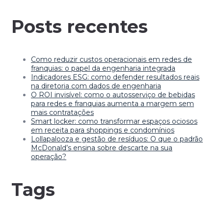
Posts recentes
Como reduzir custos operacionais em redes de
franquias: o papel da engenharia integrada
Indicadores ESG: como defender resultados reais
na diretoria com dados de engenharia
O ROI invisível: como o autosserviço de bebidas
para redes e franquias aumenta a margem sem
mais contratações
Smart locker: como transformar espaços ociosos
em receita para shoppings e condomínios
Lollapalooza e gestão de resíduos: O que o padrão
McDonald’s ensina sobre descarte na sua
operação?
Tags