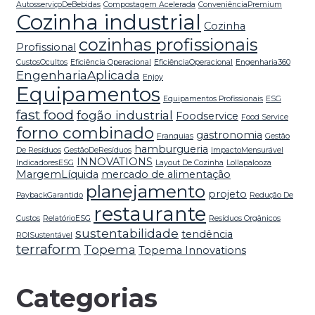
AutosserviçoDeBebidas
Compostagem Acelerada
ConveniênciaPremium
Cozinha industrial
Cozinha
cozinhas profissionais
Profissional
CustosOcultos
Eficiência Operacional
EficiênciaOperacional
Engenharia360
EngenhariaAplicada
Enjoy
Equipamentos
Equipamentos Profissionais
ESG
fast food
fogão industrial
Foodservice
Food Service
forno combinado
gastronomia
Franquias
Gestão
hamburgueria
De Resíduos
GestãoDeResíduos
ImpactoMensurável
INNOVATIONS
IndicadoresESG
Layout De Cozinha
Lollapalooza
MargemLíquida
mercado de alimentação
planejamento
projeto
PaybackGarantido
Redução De
restaurante
Custos
RelatórioESG
Resíduos Orgânicos
sustentabilidade
tendência
ROISustentável
terraform
Topema
Topema Innovations
Categorias