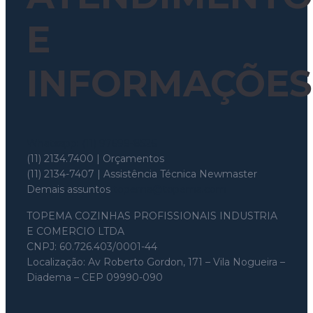
E
INFORMAÇÕES
Whatsapp: (11) 97699-8526
(11) 2134.7400 | Orçamentos
(11) 2134-7407 | Assistência Técnica Newmaster
Demais assuntos
topema@topema.com
TOPEMA COZINHAS PROFISSIONAIS INDUSTRIA
E COMERCIO LTDA
CNPJ: 60.726.403/0001-44
Localização: Av Roberto Gordon, 171 – Vila Nogueira –
Diadema – CEP 09990-090