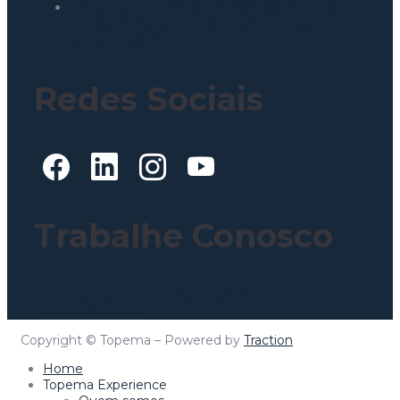
Lollapalooza e gestão de resíduos: O que o
padrão McDonald’s ensina sobre descarte na
sua operação?
Redes Sociais
Trabalhe Conosco
Clique aqui para mais informações!
Topema Connect
Copyright © Topema – Powered by
Traction
Home
Topema Experience