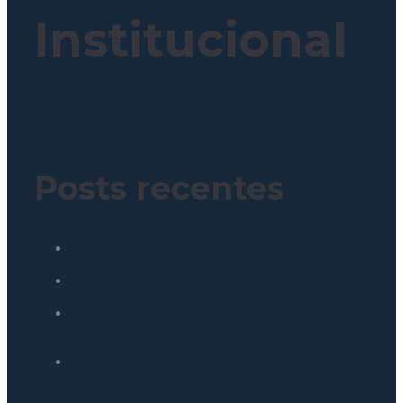
Institucional
Política de Privacidade
Posts recentes
Como reduzir custos operacionais em redes de
franquias: o papel da engenharia integrada
Indicadores ESG: como defender resultados
reais na diretoria com dados de engenharia
O ROI invisível: como o autosserviço de
bebidas para redes e franquias aumenta a
margem sem mais contratações
Smart locker: como transformar espaços
ociosos em receita para shoppings e
condomínios