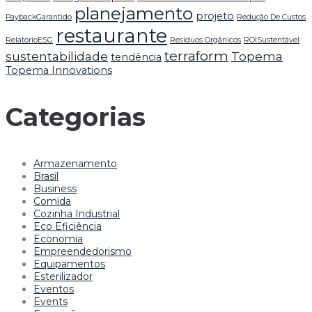
planejamento
projeto
PaybackGarantido
Redução De Custos
restaurante
RelatórioESG
Resíduos Orgânicos
ROISustentável
terraform
sustentabilidade
Topema
tendência
Topema Innovations
Categorias
Armazenamento
Brasil
Business
Comida
Cozinha Industrial
Eco Eficiência
Economia
Empreendedorismo
Equipamentos
Esterilizador
Eventos
Events