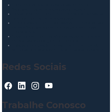
Como reduzir custos operacionais em redes de
franquias: o papel da engenharia integrada
Indicadores ESG: como defender resultados reais na
diretoria com dados de engenharia
O ROI invisível: como o autosserviço de bebidas para
redes e franquias aumenta a margem sem mais
contratações
Smart locker: como transformar espaços ociosos em
receita para shoppings e condomínios
Lollapalooza e gestão de resíduos: O que o padrão
McDonald’s ensina sobre descarte na sua operação?
Redes Sociais
Trabalhe Conosco