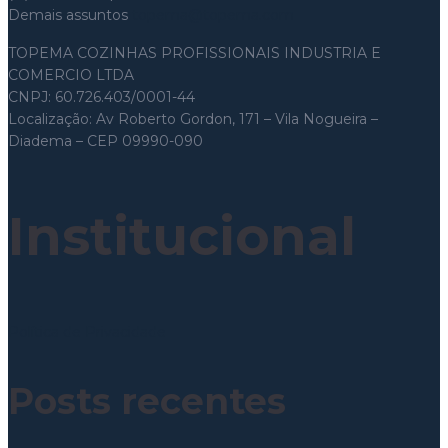
Demais assuntos
topema@topema.com
TOPEMA COZINHAS PROFISSIONAIS INDUSTRIA E
COMERCIO LTDA
CNPJ: 60.726.403/0001-44
Localização: Av Roberto Gordon, 171 – Vila Nogueira –
Diadema – CEP 09990-090
Institucional
Política de Privacidade
Posts recentes