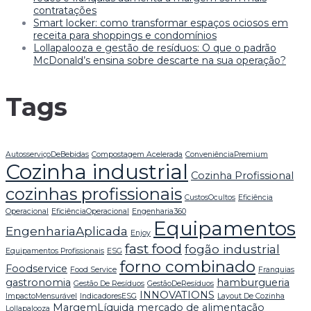
contratações
Smart locker: como transformar espaços ociosos em
receita para shoppings e condomínios
Lollapalooza e gestão de resíduos: O que o padrão
McDonald’s ensina sobre descarte na sua operação?
Tags
AutosserviçoDeBebidas
Compostagem Acelerada
ConveniênciaPremium
Cozinha industrial
Cozinha Profissional
cozinhas profissionais
CustosOcultos
Eficiência
Operacional
EficiênciaOperacional
Engenharia360
Equipamentos
EngenhariaAplicada
Enjoy
fast food
fogão industrial
Equipamentos Profissionais
ESG
forno combinado
Foodservice
Food Service
Franquias
gastronomia
hamburgueria
Gestão De Resíduos
GestãoDeResíduos
INNOVATIONS
ImpactoMensurável
IndicadoresESG
Layout De Cozinha
MargemLíquida
mercado de alimentação
Lollapalooza