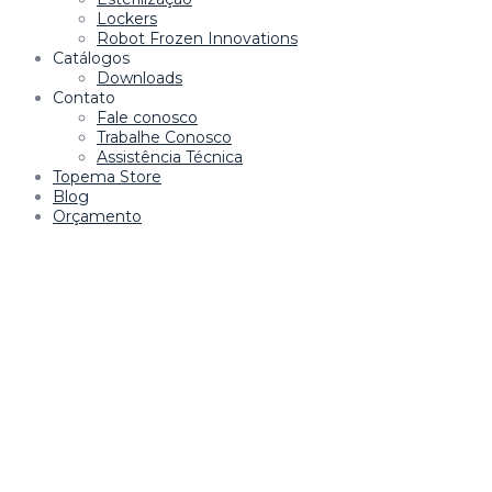
Lockers
Robot Frozen Innovations
Catálogos
Downloads
Contato
Fale conosco
Trabalhe Conosco
Assistência Técnica
Topema Store
Blog
Orçamento
m giriş
casibom
casibom güncel giriş
casibom giriş
casibom
casi