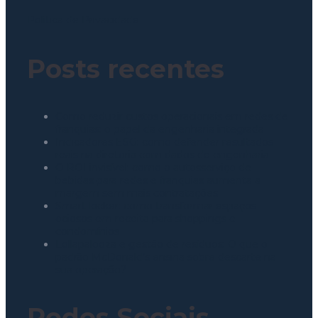
Política de Privacidade
Posts recentes
Como reduzir custos operacionais em redes de
franquias: o papel da engenharia integrada
Indicadores ESG: como defender resultados
reais na diretoria com dados de engenharia
O ROI invisível: como o autosserviço de
bebidas para redes e franquias aumenta a
margem sem mais contratações
Smart locker: como transformar espaços
ociosos em receita para shoppings e
condomínios
Lollapalooza e gestão de resíduos: O que o
padrão McDonald’s ensina sobre descarte na
sua operação?
Redes Sociais