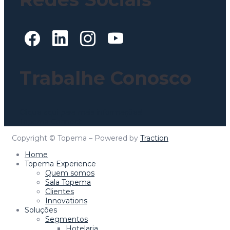
Trabalhe Conosco
Clique aqui para mais informações!
Topema Connect
Copyright © Topema – Powered by
Traction
Home
Topema Experience
Quem somos
Sala Topema
Clientes
Innovations
Soluções
Segmentos
Hotelaria