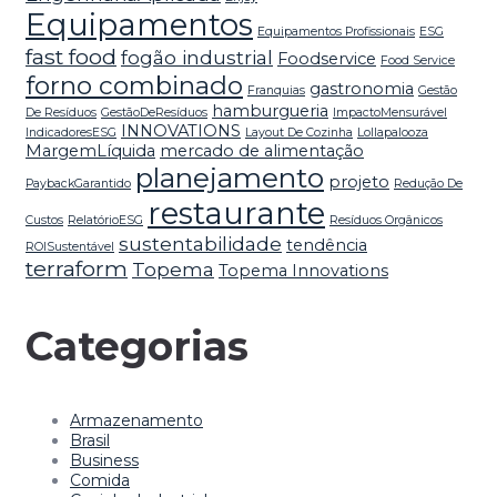
Equipamentos
Equipamentos Profissionais
ESG
fast food
fogão industrial
Foodservice
Food Service
forno combinado
gastronomia
Franquias
Gestão
hamburgueria
De Resíduos
GestãoDeResíduos
ImpactoMensurável
INNOVATIONS
IndicadoresESG
Layout De Cozinha
Lollapalooza
MargemLíquida
mercado de alimentação
planejamento
projeto
PaybackGarantido
Redução De
restaurante
Custos
RelatórioESG
Resíduos Orgânicos
sustentabilidade
tendência
ROISustentável
terraform
Topema
Topema Innovations
Categorias
Armazenamento
Brasil
Business
Comida