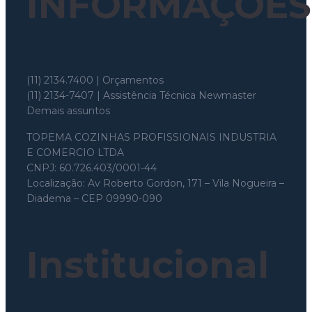
INFORMAÇÕES
Whatsapp: (11) 97699-8526
(11) 2134.7400 | Orçamentos
(11) 2134-7407 | Assistência Técnica Newmaster
Demais assuntos
topema@topema.com
TOPEMA COZINHAS PROFISSIONAIS INDUSTRIA
E COMERCIO LTDA
CNPJ: 60.726.403/0001-44
Localização: Av Roberto Gordon, 171 – Vila Nogueira –
Diadema – CEP 09990-090
Institucional