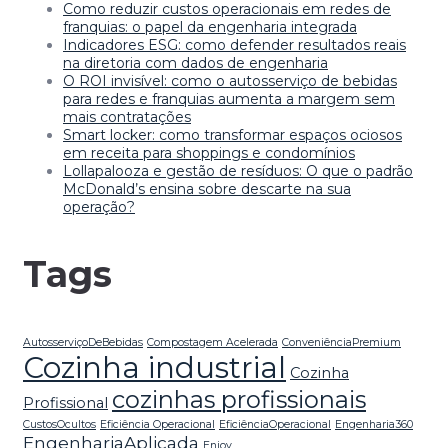
Como reduzir custos operacionais em redes de
franquias: o papel da engenharia integrada
Indicadores ESG: como defender resultados reais
na diretoria com dados de engenharia
O ROI invisível: como o autosserviço de bebidas
para redes e franquias aumenta a margem sem
mais contratações
Smart locker: como transformar espaços ociosos
em receita para shoppings e condomínios
Lollapalooza e gestão de resíduos: O que o padrão
McDonald’s ensina sobre descarte na sua
operação?
Tags
AutosserviçoDeBebidas
Compostagem Acelerada
ConveniênciaPremium
Cozinha industrial
Cozinha
cozinhas profissionais
Profissional
CustosOcultos
Eficiência Operacional
EficiênciaOperacional
Engenharia360
EngenhariaAplicada
Enjoy