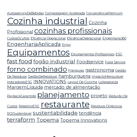
AutosserviçoDeBebidas
Compostagem Acelerada
ConveniênciaPremium
Cozinha industrial
Cozinha
cozinhas profissionais
Profissional
CustosOcultos
Eficiência Operacional
EficiênciaOperacional
Engenharia360
EngenhariaAplicada
Enjoy
Equipamentos
Equipamentos Profissionais
ESG
fast food
fogão industrial
Foodservice
Food Service
forno combinado
gastronomia
Franquias
Gestão
hamburgueria
De Resíduos
GestãoDeResíduos
ImpactoMensurável
INNOVATIONS
IndicadoresESG
Layout De Cozinha
Lollapalooza
MargemLíquida
mercado de alimentação
planejamento
projeto
PaybackGarantido
Redução De
restaurante
Custos
RelatórioESG
Resíduos Orgânicos
sustentabilidade
tendência
ROISustentável
terraform
Topema
Topema Innovations