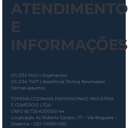
ATENDIMENTO
E
INFORMAÇÕES
Whatsapp: (11) 97699-8526
(11) 2134.7400 | Orçamentos
(11) 2134-7407 | Assistência Técnica Newmaster
Demais assuntos
topema@topema.com
TOPEMA COZINHAS PROFISSIONAIS INDUSTRIA
E COMERCIO LTDA
CNPJ: 60.726.403/0001-44
Localização: Av Roberto Gordon, 171 – Vila Nogueira –
Diadema – CEP 09990-090