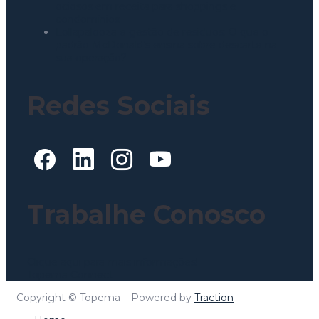
ociosos em receita para shoppings e
condomínios
Lollapalooza e gestão de resíduos: O que o
padrão McDonald’s ensina sobre descarte na
sua operação?
Redes Sociais
Trabalhe Conosco
Clique aqui para mais informações!
Topema Connect
Copyright © Topema – Powered by
Traction