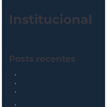
Institucional
Política de Privacidade
Posts recentes
Como reduzir custos operacionais em redes de
franquias: o papel da engenharia integrada
Indicadores ESG: como defender resultados
reais na diretoria com dados de engenharia
O ROI invisível: como o autosserviço de
bebidas para redes e franquias aumenta a
margem sem mais contratações
Smart locker: como transformar espaços