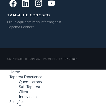
TRABALHE CONOSCO
Clique aqui para mais informações!
Topema Connect
COPYRIGHT © TOPEMA – POWERED BY
TRACTION
Home
Topema Experience
Quem somos
Sala Topema
Clientes
Innovations
Soluções