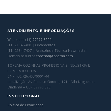
ATENDIMENTO E INFORMAÇÕES
Whatsapp: (11) 97699-8526
(11) 2134.7400 | Orçamentos
(11) 2134-7407 | Assistência Técnica Newmaster
Demais assuntos
topema@topema.com
TOPEMA COZINHAS PROFISSIONAIS INDUSTRIA E
COMERCIO LTDA
CNPJ: 60.726.403/0001-44
Localização: Av Roberto Gordon, 171 – Vila Nogueira –
Diadema – CEP 09990-090
INSTITUCIONAL
Política de Privacidade