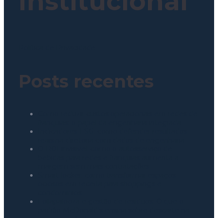
Institucional
Política de Privacidade
Posts recentes
Como reduzir custos operacionais em redes de
franquias: o papel da engenharia integrada
Indicadores ESG: como defender resultados
reais na diretoria com dados de engenharia
O ROI invisível: como o autosserviço de
bebidas para redes e franquias aumenta a
margem sem mais contratações
Smart locker: como transformar espaços
ociosos em receita para shoppings e
condomínios
Lollapalooza e gestão de resíduos: O que o
padrão McDonald’s ensina sobre descarte na