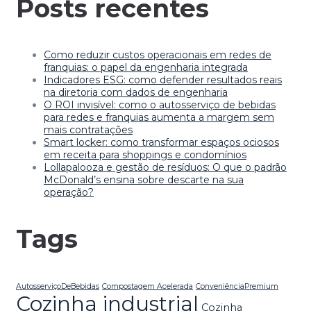
Posts recentes
Como reduzir custos operacionais em redes de
franquias: o papel da engenharia integrada
Indicadores ESG: como defender resultados reais
na diretoria com dados de engenharia
O ROI invisível: como o autosserviço de bebidas
para redes e franquias aumenta a margem sem
mais contratações
Smart locker: como transformar espaços ociosos
em receita para shoppings e condomínios
Lollapalooza e gestão de resíduos: O que o padrão
McDonald’s ensina sobre descarte na sua
operação?
Tags
AutosserviçoDeBebidas
Compostagem Acelerada
ConveniênciaPremium
Cozinha industrial
Cozinha