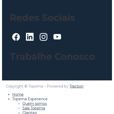
sua operação?
Redes Sociais
Trabalhe Conosco
Clique aqui para mais informações!
Topema Connect
Copyright © Topema – Powered by
Traction
Home
Topema Experience
Quem somos
Sala Topema
Clientes