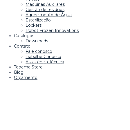
Maquinas Auxiliares
Gestão de resíduos
Aquecimento de Água
Esterilização
Lockers
Robot Frozen Innovations
Catálogos
Downloads
Contato
Fale conosco
Trabalhe Conosco
Assistência Técnica
Topema Store
Blog
Orçamento
riş
casibom giriş
casibom
casibom güncel giriş
casibom giriş
ca