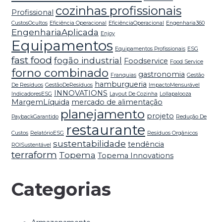
cozinhas profissionais
Profissional
CustosOcultos
Eficiência Operacional
EficiênciaOperacional
Engenharia360
EngenhariaAplicada
Enjoy
Equipamentos
Equipamentos Profissionais
ESG
fast food
fogão industrial
Foodservice
Food Service
forno combinado
gastronomia
Franquias
Gestão
hamburgueria
De Resíduos
GestãoDeResíduos
ImpactoMensurável
INNOVATIONS
IndicadoresESG
Layout De Cozinha
Lollapalooza
MargemLíquida
mercado de alimentação
planejamento
projeto
PaybackGarantido
Redução De
restaurante
Custos
RelatórioESG
Resíduos Orgânicos
sustentabilidade
tendência
ROISustentável
terraform
Topema
Topema Innovations
Categorias