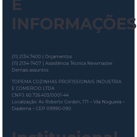
E
INFORMAÇÕES
Whatsapp: (11) 97699-8526
(11) 2134.7400 | Orçamentos
(11) 2134-7407 | Assistência Técnica Newmaster
Demais assuntos
topema@topema.com
TOPEMA COZINHAS PROFISSIONAIS INDUSTRIA
E COMERCIO LTDA
CNPJ: 60.726.403/0001-44
Localização: Av Roberto Gordon, 171 – Vila Nogueira –
Diadema – CEP 09990-090