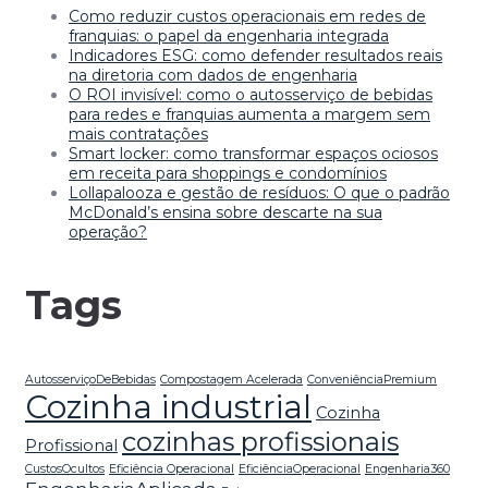
Como reduzir custos operacionais em redes de
franquias: o papel da engenharia integrada
Indicadores ESG: como defender resultados reais
na diretoria com dados de engenharia
O ROI invisível: como o autosserviço de bebidas
para redes e franquias aumenta a margem sem
mais contratações
Smart locker: como transformar espaços ociosos
em receita para shoppings e condomínios
Lollapalooza e gestão de resíduos: O que o padrão
McDonald’s ensina sobre descarte na sua
operação?
Tags
AutosserviçoDeBebidas
Compostagem Acelerada
ConveniênciaPremium
Cozinha industrial
Cozinha
cozinhas profissionais
Profissional
CustosOcultos
Eficiência Operacional
EficiênciaOperacional
Engenharia360