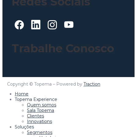
Redes Sociais
Trabalhe Conosco
Clique aqui para mais informações!
Topema Connect
Copyright © Topema – Powered by
Traction
Home
Topema Experience
Quem somos
Sala Topema
Clientes
Innovations
Soluções
Segmentos