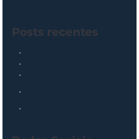
Política de Privacidade
Posts recentes
Como reduzir custos operacionais em redes de
franquias: o papel da engenharia integrada
Indicadores ESG: como defender resultados
reais na diretoria com dados de engenharia
O ROI invisível: como o autosserviço de
bebidas para redes e franquias aumenta a
margem sem mais contratações
Smart locker: como transformar espaços
ociosos em receita para shoppings e
condomínios
Lollapalooza e gestão de resíduos: O que o
padrão McDonald’s ensina sobre descarte na
sua operação?