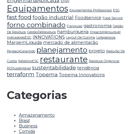
EngenhariaAplicada
Enjoy
Equipamentos
Equipamentos Profissionais
ESG
fast food
fogão industrial
Foodservice
Food Service
forno combinado
gastronomia
Franquias
Gestão
hamburgueria
De Resíduos
GestãoDeResíduos
ImpactoMensurável
INNOVATIONS
IndicadoresESG
Layout De Cozinha
Lollapalooza
MargemLíquida
mercado de alimentação
planejamento
projeto
PaybackGarantido
Redução De
restaurante
Custos
RelatórioESG
Resíduos Orgânicos
sustentabilidade
tendência
ROISustentável
terraform
Topema
Topema Innovations
Categorias
Armazenamento
Brasil
Business
Comida