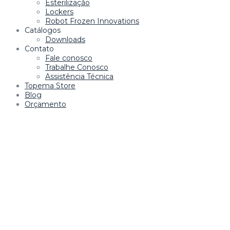
Esterilização
Lockers
Robot Frozen Innovations
Catálogos
Downloads
Contato
Fale conosco
Trabalhe Conosco
Assistência Técnica
Topema Store
Blog
Orçamento
et giriş
starzbet
starzbet güncel giriş
starzbet giriş
starzbet
star