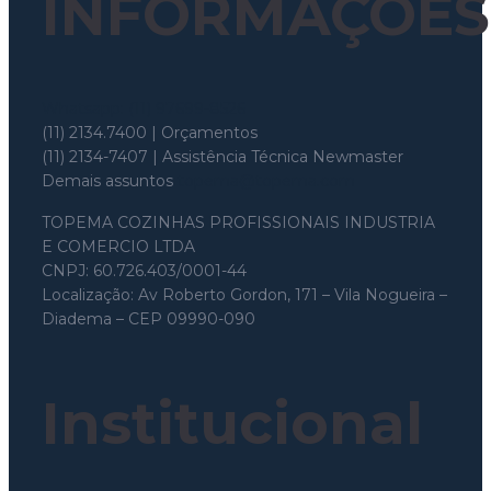
INFORMAÇÕES
Whatsapp: (11) 97699-8526
(11) 2134.7400 | Orçamentos
(11) 2134-7407 | Assistência Técnica Newmaster
Demais assuntos
topema@topema.com
TOPEMA COZINHAS PROFISSIONAIS INDUSTRIA
E COMERCIO LTDA
CNPJ: 60.726.403/0001-44
Localização: Av Roberto Gordon, 171 – Vila Nogueira –
Diadema – CEP 09990-090
Institucional