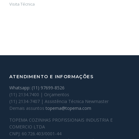
Visita Técnica
ATENDIMENTO E INFORMAÇÕES
Whatsapp: (11) 97699-8526
(11) 2134.7400 | Orçamentos
(11) 2134-7407 | Assistência Técnica Newmaster
Demais assuntos
topema@topema.com
TOPEMA COZINHAS PROFISSIONAIS INDUSTRIA E
COMERCIO LTDA
CNPJ: 60.726.403/0001-44