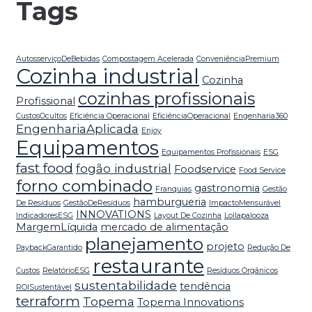
Tags
AutosserviçoDeBebidas
Compostagem Acelerada
ConveniênciaPremium
Cozinha industrial
Cozinha
cozinhas profissionais
Profissional
CustosOcultos
Eficiência Operacional
EficiênciaOperacional
Engenharia360
EngenhariaAplicada
Enjoy
Equipamentos
Equipamentos Profissionais
ESG
fast food
fogão industrial
Foodservice
Food Service
forno combinado
gastronomia
Franquias
Gestão
hamburgueria
De Resíduos
GestãoDeResíduos
ImpactoMensurável
INNOVATIONS
IndicadoresESG
Layout De Cozinha
Lollapalooza
MargemLíquida
mercado de alimentação
planejamento
projeto
PaybackGarantido
Redução De
restaurante
Custos
RelatórioESG
Resíduos Orgânicos
sustentabilidade
tendência
ROISustentável
terraform
Topema
Topema Innovations