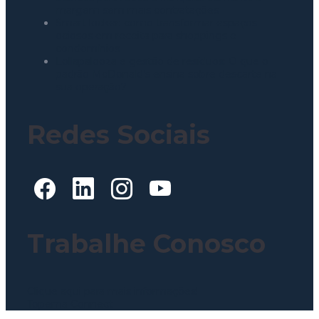
margem sem mais contratações
Smart locker: como transformar espaços
ociosos em receita para shoppings e
condomínios
Lollapalooza e gestão de resíduos: O que o
padrão McDonald’s ensina sobre descarte na
sua operação?
Redes Sociais
Trabalhe Conosco
Clique aqui para mais informações!
Topema Connect