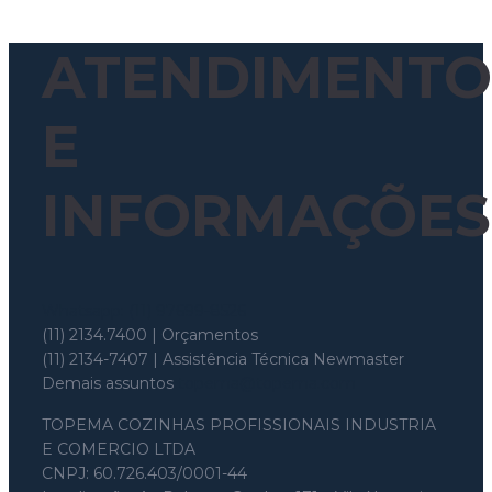
ATENDIMENTO
E
INFORMAÇÕES
Whatsapp: (11) 97699-8526
(11) 2134.7400 | Orçamentos
(11) 2134-7407 | Assistência Técnica Newmaster
Demais assuntos
topema@topema.com
TOPEMA COZINHAS PROFISSIONAIS INDUSTRIA
E COMERCIO LTDA
CNPJ: 60.726.403/0001-44