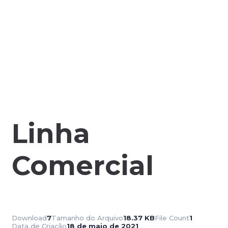
Linha
Comercial
Download
7
Tamanho do Arquivo
18.37 KB
File Count
1
Data de Criação
18 de maio de 2021