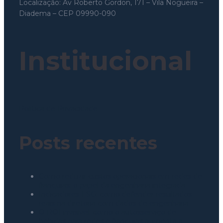
Localização: Av Roberto Gordon, 171 – Vila Nogueira –
Diadema – CEP 09990-090
Institucional
Política de Privacidade
Posts recentes
Como reduzir custos operacionais em redes de
franquias: o papel da engenharia integrada
Indicadores ESG: como defender resultados
reais na diretoria com dados de engenharia
O ROI invisível: como o autosserviço de
bebidas para redes e franquias aumenta a