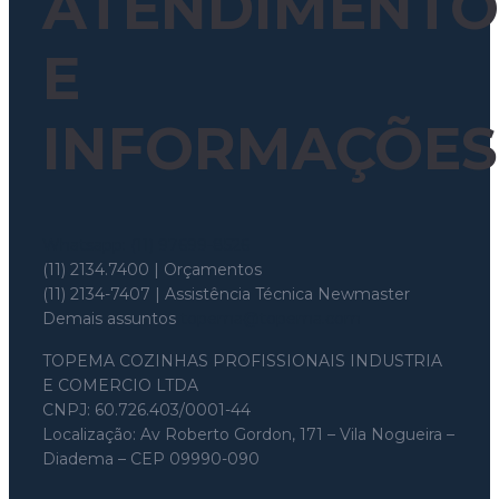
ATENDIMENTO
E
INFORMAÇÕES
Whatsapp: (11) 97699-8526
(11) 2134.7400 | Orçamentos
(11) 2134-7407 | Assistência Técnica Newmaster
Demais assuntos
topema@topema.com
TOPEMA COZINHAS PROFISSIONAIS INDUSTRIA
E COMERCIO LTDA
CNPJ: 60.726.403/0001-44
Localização: Av Roberto Gordon, 171 – Vila Nogueira –
Diadema – CEP 09990-090