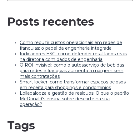
Posts recentes
Como reduzir custos operacionais em redes de
franquias: o papel da engenharia integrada
Indicadores ESG: como defender resultados reais
na diretoria com dados de engenharia
O ROI invisível: como o autosserviço de bebidas
para redes e franquias aumenta a margem sem
mais contratações
Smart locker: como transformar espaços ociosos
em receita para shoppings e condomínios
Lollapalooza e gestão de resíduos: O que o padrão
McDonald’s ensina sobre descarte na sua
operação?
Tags