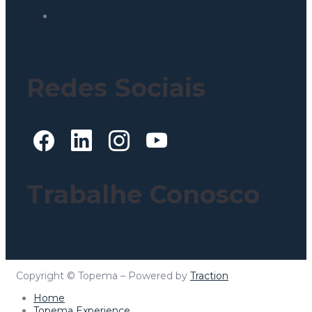
condomínios
Lollapalooza e gestão de resíduos: O que o
padrão McDonald’s ensina sobre descarte na
sua operação?
Redes Sociais
Trabalhe Conosco
Clique aqui para mais informações!
Topema Connect
Copyright © Topema – Powered by
Traction
Home
Topema Experience