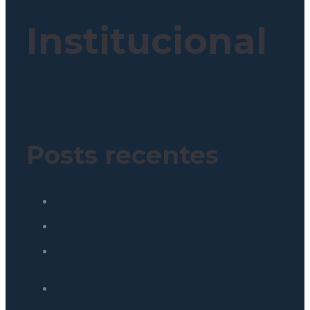
Institucional
Política de Privacidade
Posts recentes
Como reduzir custos operacionais em redes de
franquias: o papel da engenharia integrada
Indicadores ESG: como defender resultados
reais na diretoria com dados de engenharia
O ROI invisível: como o autosserviço de
bebidas para redes e franquias aumenta a
margem sem mais contratações
Smart locker: como transformar espaços
ociosos em receita para shoppings e