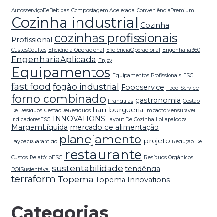
AutosserviçoDeBebidas
Compostagem Acelerada
ConveniênciaPremium
Cozinha industrial
Cozinha
cozinhas profissionais
Profissional
CustosOcultos
Eficiência Operacional
EficiênciaOperacional
Engenharia360
EngenhariaAplicada
Enjoy
Equipamentos
Equipamentos Profissionais
ESG
fast food
fogão industrial
Foodservice
Food Service
forno combinado
gastronomia
Franquias
Gestão
hamburgueria
De Resíduos
GestãoDeResíduos
ImpactoMensurável
INNOVATIONS
IndicadoresESG
Layout De Cozinha
Lollapalooza
MargemLíquida
mercado de alimentação
planejamento
projeto
PaybackGarantido
Redução De
restaurante
Custos
RelatórioESG
Resíduos Orgânicos
sustentabilidade
tendência
ROISustentável
terraform
Topema
Topema Innovations
Categorias