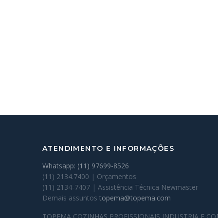
ATENDIMENTO E INFORMAÇÕES
Whatsapp: (11) 97699-8526
(11) 2134.7400 | Orçamentos
(11) 2134-7407 | Assistência Técnica Newmaster
Demais assuntos
topema@topema.com
TOPEMA COZINHAS PROFISSIONAIS INDUSTRIA E C