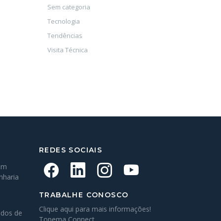
Sem categoria
Tecnologia
Tendências
Visita Técnica
REDES SOCIAIS
em
nharia
TRABALHE CONOSCO
Clique aqui para mais informações!
ados de
Topema Connect