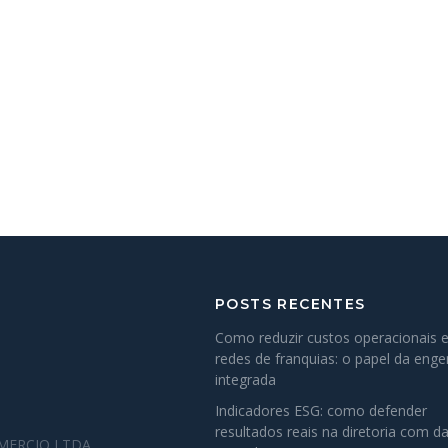
POSTS RECENTES
Como reduzir custos operacionais 
redes de franquias: o papel da enge
integrada
Indicadores ESG: como defender
resultados reais na diretoria com d
OMERCIO LTDA