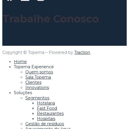
Trabalhe Conosco
Clique aqui para mais informações!
Topema Connect
Copyright © Topema – Powered by
Traction
Home
Topema Experience
Quem somos
Sala Topema
Clientes
Innovations
Soluções
Segmentos
Hotelaria
Fast Food
Restaurantes
Hospitais
Gestão de resíduos
Aquecimento de água