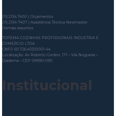
Whatsapp: (11) 97699-8526
(11) 2134.7400 | Orçamentos
(11) 2134-7407 | Assistência Técnica Newmaster
Demais assuntos
topema@topema.com
TOPEMA COZINHAS PROFISSIONAIS INDUSTRIA E
COMERCIO LTDA
CNPJ: 60.726.403/0001-44
Localização: Av Roberto Gordon, 171 – Vila Nogueira –
Diadema – CEP 09990-090
Institucional
Política de Privacidade