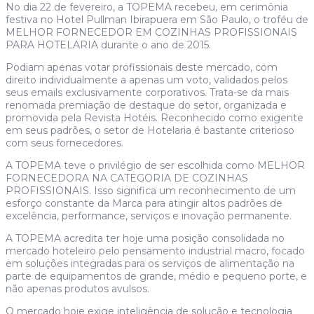
No dia 22 de fevereiro, a TOPEMA recebeu, em cerimônia
festiva no Hotel Pullman Ibirapuera em São Paulo, o troféu de
MELHOR FORNECEDOR EM COZINHAS PROFISSIONAIS
PARA HOTELARIA durante o ano de 2015.
Podiam apenas votar profissionais deste mercado, com
direito individualmente a apenas um voto, validados pelos
seus emails exclusivamente corporativos. Trata-se da mais
renomada premiação de destaque do setor, organizada e
promovida pela Revista Hotéis. Reconhecido como exigente
em seus padrões, o setor de Hotelaria é bastante criterioso
com seus fornecedores.
A TOPEMA teve o privilégio de ser escolhida como MELHOR
FORNECEDORA NA CATEGORIA DE COZINHAS
PROFISSIONAIS. Isso significa um reconhecimento de um
esforço constante da Marca para atingir altos padrões de
excelência, performance, serviços e inovação permanente.
A TOPEMA acredita ter hoje uma posição consolidada no
mercado hoteleiro pelo pensamento industrial macro, focado
em soluções integradas para os serviços de alimentação na
parte de equipamentos de grande, médio e pequeno porte, e
não apenas produtos avulsos.
O mercado hoje exige inteligência de solução e tecnologia