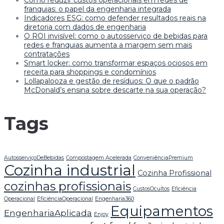
Como reduzir custos operacionais em redes de
franquias: o papel da engenharia integrada
Indicadores ESG: como defender resultados reais na
diretoria com dados de engenharia
O ROI invisível: como o autosserviço de bebidas para
redes e franquias aumenta a margem sem mais
contratações
Smart locker: como transformar espaços ociosos em
receita para shoppings e condomínios
Lollapalooza e gestão de resíduos: O que o padrão
McDonald’s ensina sobre descarte na sua operação?
Tags
AutosserviçoDeBebidas
Compostagem Acelerada
ConveniênciaPremium
Cozinha industrial
Cozinha Profissional
cozinhas profissionais
CustosOcultos
Eficiência
Operacional
EficiênciaOperacional
Engenharia360
Equipamentos
EngenhariaAplicada
Enjoy