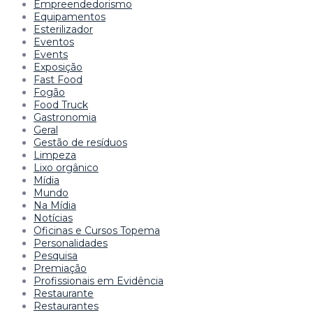
Empreendedorismo
Equipamentos
Esterilizador
Eventos
Events
Exposição
Fast Food
Fogão
Food Truck
Gastronomia
Geral
Gestão de resíduos
Limpeza
Lixo orgânico
Mídia
Mundo
Na Mídia
Notícias
Oficinas e Cursos Topema
Personalidades
Pesquisa
Premiação
Profissionais em Evidência
Restaurante
Restaurantes