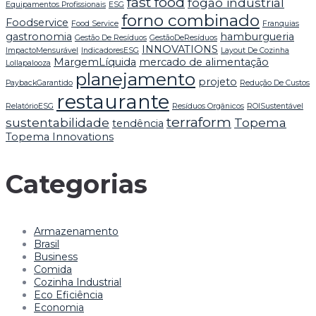
fast food
fogão industrial
Equipamentos Profissionais
ESG
forno combinado
Foodservice
Food Service
Franquias
gastronomia
hamburgueria
Gestão De Resíduos
GestãoDeResíduos
INNOVATIONS
ImpactoMensurável
IndicadoresESG
Layout De Cozinha
MargemLíquida
mercado de alimentação
Lollapalooza
planejamento
projeto
PaybackGarantido
Redução De Custos
restaurante
RelatórioESG
Resíduos Orgânicos
ROISustentável
terraform
sustentabilidade
Topema
tendência
Topema Innovations
Categorias
Armazenamento
Brasil
Business
Comida
Cozinha Industrial
Eco Eficiência
Economia