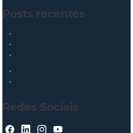
Posts recentes
Como reduzir custos operacionais em redes de
franquias: o papel da engenharia integrada
Indicadores ESG: como defender resultados reais na
diretoria com dados de engenharia
O ROI invisível: como o autosserviço de bebidas para
redes e franquias aumenta a margem sem mais
contratações
Smart locker: como transformar espaços ociosos em
receita para shoppings e condomínios
Lollapalooza e gestão de resíduos: O que o padrão
McDonald’s ensina sobre descarte na sua operação?
Redes Sociais