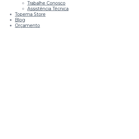
Trabalhe Conosco
Assistência Técnica
Topema Store
Blog
Orçamento
riş
starzbet
starzbet güncel giriş
starzbet giriş
starzbet
starzbet 