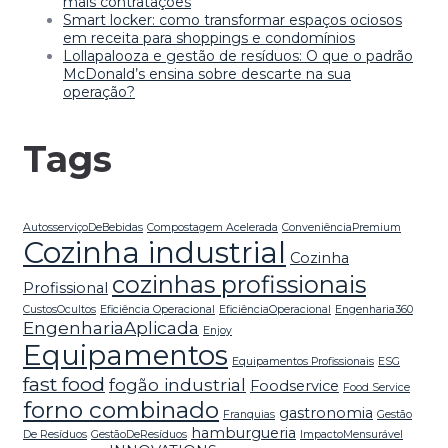
mais contratações
Smart locker: como transformar espaços ociosos
em receita para shoppings e condomínios
Lollapalooza e gestão de resíduos: O que o padrão
McDonald’s ensina sobre descarte na sua
operação?
Tags
AutosserviçoDeBebidas
Compostagem Acelerada
ConveniênciaPremium
Cozinha industrial
Cozinha
cozinhas profissionais
Profissional
CustosOcultos
Eficiência Operacional
EficiênciaOperacional
Engenharia360
EngenhariaAplicada
Enjoy
Equipamentos
Equipamentos Profissionais
ESG
fast food
fogão industrial
Foodservice
Food Service
forno combinado
gastronomia
Franquias
Gestão
hamburgueria
De Resíduos
GestãoDeResíduos
ImpactoMensurável