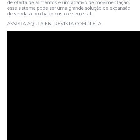
de oferta de alimentos é um atrativo de movimentação,
esse sistema pode ser uma grande solução de expansão
de vendas com baixo custo e sem staff.
ASSISTA AQUI A ENTREVISTA COMPLETA