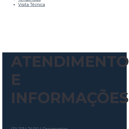
Visita Técnica
ATENDIMENTO
E
INFORMAÇÕES
Whatsapp: (11) 97699-8526
(11) 2134.7400 | Orçamentos