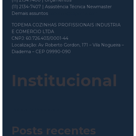
(11) 2134-7407 | Assistência Técnica Newmaster
Demais assuntos
topema@topema.com
TOPEMA COZINHAS PROFISSIONAIS INDUSTRIA
E COMERCIO LTDA
CNPJ: 60.726.403/0001-44
Localização: Av Roberto Gordon, 171 – Vila Nogueira –
Diadema – CEP 09990-090
Institucional
Política de Privacidade
Posts recentes