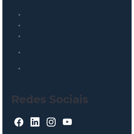
Como reduzir custos operacionais em redes de
franquias: o papel da engenharia integrada
Indicadores ESG: como defender resultados
reais na diretoria com dados de engenharia
O ROI invisível: como o autosserviço de
bebidas para redes e franquias aumenta a
margem sem mais contratações
Smart locker: como transformar espaços
ociosos em receita para shoppings e
condomínios
Lollapalooza e gestão de resíduos: O que o
padrão McDonald’s ensina sobre descarte na
sua operação?
Redes Sociais