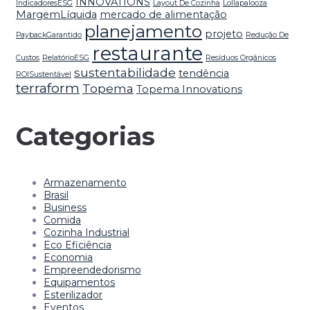
INNOVATIONS
IndicadoresESG
Layout De Cozinha
Lollapalooza
MargemLíquida
mercado de alimentação
planejamento
projeto
PaybackGarantido
Redução De
restaurante
Custos
RelatórioESG
Resíduos Orgânicos
sustentabilidade
tendência
ROISustentável
terraform
Topema
Topema Innovations
Categorias
Armazenamento
Brasil
Business
Comida
Cozinha Industrial
Eco Eficiência
Economia
Empreendedorismo
Equipamentos
Esterilizador
Eventos