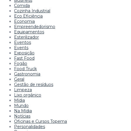
Business
Comida
Cozinha Industrial
Eco Eficiência
Economia
Empreendedorismo
Equipamentos
Esterilizador
Eventos
Events
Exposição
Fast Food
Fogão
Food Truck
Gastronomia
Geral
Gestão de resíduos
Limpeza
Lixo orgânico
Mídia
Mundo
Na Mídia
Notícias
Oficinas e Cursos Topema
Personalidades