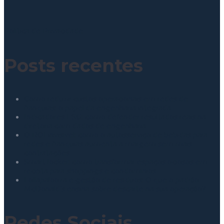
Política de Privacidade
Posts recentes
Como reduzir custos operacionais em redes de
franquias: o papel da engenharia integrada
Indicadores ESG: como defender resultados reais na
diretoria com dados de engenharia
O ROI invisível: como o autosserviço de bebidas para
redes e franquias aumenta a margem sem mais
contratações
Smart locker: como transformar espaços ociosos em
receita para shoppings e condomínios
Lollapalooza e gestão de resíduos: O que o padrão
McDonald’s ensina sobre descarte na sua operação?
Redes Sociais