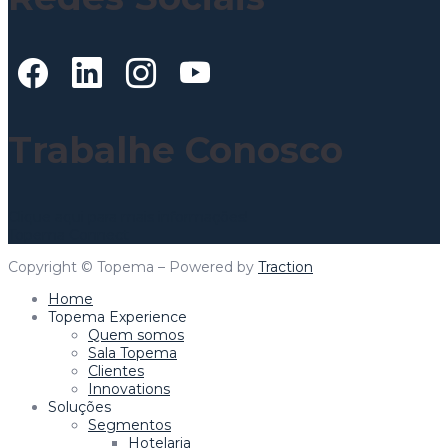
Trabalhe Conosco
Clique aqui para mais informações!
Topema Connect
Copyright © Topema – Powered by
Traction
Home
Topema Experience
Quem somos
Sala Topema
Clientes
Innovations
Soluções
Segmentos
Hotelaria