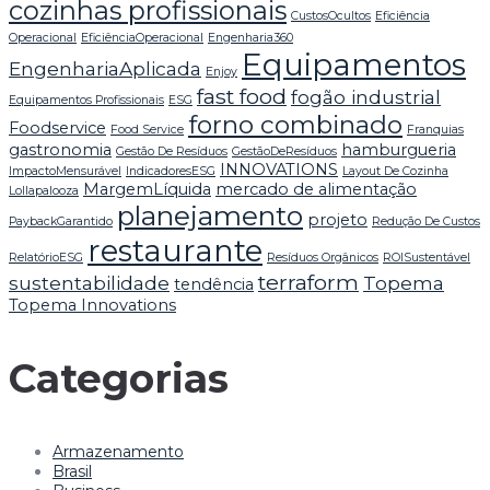
cozinhas profissionais
CustosOcultos
Eficiência
Operacional
EficiênciaOperacional
Engenharia360
Equipamentos
EngenhariaAplicada
Enjoy
fast food
fogão industrial
Equipamentos Profissionais
ESG
forno combinado
Foodservice
Food Service
Franquias
gastronomia
hamburgueria
Gestão De Resíduos
GestãoDeResíduos
INNOVATIONS
ImpactoMensurável
IndicadoresESG
Layout De Cozinha
MargemLíquida
mercado de alimentação
Lollapalooza
planejamento
projeto
PaybackGarantido
Redução De Custos
restaurante
RelatórioESG
Resíduos Orgânicos
ROISustentável
terraform
sustentabilidade
Topema
tendência
Topema Innovations
Categorias
Armazenamento
Brasil