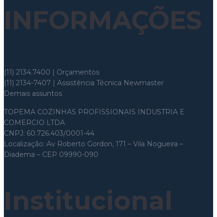
INFORMAÇÕES
Whatsapp: (11) 97699-8526
(11) 2134.7400 | Orçamentos
(11) 2134-7407 | Assistência Técnica Newmaster
Demais assuntos
topema@topema.com
TOPEMA COZINHAS PROFISSIONAIS INDUSTRIA E
COMERCIO LTDA
CNPJ: 60.726.403/0001-44
Localização: Av Roberto Gordon, 171 – Vila Nogueira –
Diadema – CEP 09990-090
Institucional