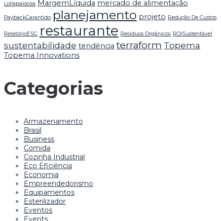
MargemLíquida
mercado de alimentação
Lollapalooza
planejamento
projeto
PaybackGarantido
Redução De Custos
restaurante
RelatórioESG
Resíduos Orgânicos
ROISustentável
terraform
sustentabilidade
Topema
tendência
Topema Innovations
Categorias
Armazenamento
Brasil
Business
Comida
Cozinha Industrial
Eco Eficiência
Economia
Empreendedorismo
Equipamentos
Esterilizador
Eventos
Events