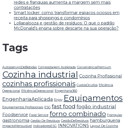
redes e franquias aumenta a margem sem mais
contratações
Smart locker: como transformar espaços ociosos em
receita para shoppings e condomínios
Lollapalooza e gestão de resíduos: O que o padrão
McDonald’s ensina sobre descarte na sua operação?
Tags
AutosserviçoDeBebidas
Compostagem Acelerada
ConveniênciaPremium
Cozinha industrial
Cozinha Profissional
cozinhas profissionais
CustosOcultos
Eficiência
Operacional
EficiênciaOperacional
Engenharia360
Equipamentos
EngenhariaAplicada
Enjoy
fast food
fogão industrial
Equipamentos Profissionais
ESG
forno combinado
Foodservice
Food Service
Franquias
gastronomia
hamburgueria
Gestão De Resíduos
GestãoDeResíduos
INNOVATIONS
ImpactoMensurável
IndicadoresESG
Layout De Cozinha