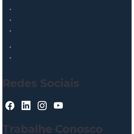
Como reduzir custos operacionais em redes de
franquias: o papel da engenharia integrada
Indicadores ESG: como defender resultados reais na
diretoria com dados de engenharia
O ROI invisível: como o autosserviço de bebidas para
redes e franquias aumenta a margem sem mais
contratações
Smart locker: como transformar espaços ociosos em
receita para shoppings e condomínios
Lollapalooza e gestão de resíduos: O que o padrão
McDonald’s ensina sobre descarte na sua operação?
Redes Sociais
Trabalhe Conosco