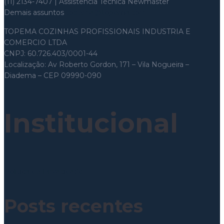
(11) 2134-7407 | Assistência Técnica Newmaster
Demais assuntos
topema@topema.com
TOPEMA COZINHAS PROFISSIONAIS INDUSTRIA E
COMERCIO LTDA
CNPJ: 60.726.403/0001-44
Localização: Av Roberto Gordon, 171 – Vila Nogueira –
Diadema – CEP 09990-090
Institucional
Política de Privacidade
Posts recentes