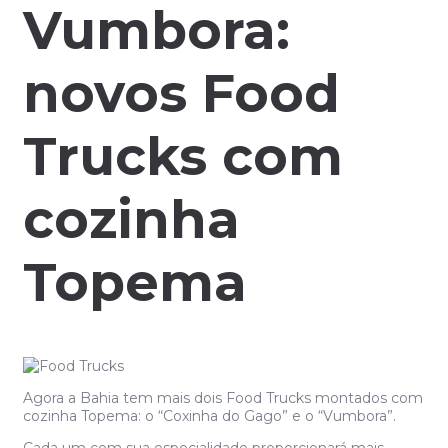
Vumbora:
novos Food
Trucks com
cozinha
Topema
Agora a Bahia tem mais dois Food Trucks montados com
cozinha Topema: o “Coxinha do Gago” e o “Vumbora”.