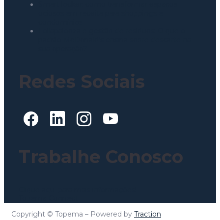
Smart locker: como transformar espaços
ociosos em receita para shoppings e
condomínios
Lollapalooza e gestão de resíduos: O que o
padrão McDonald’s ensina sobre descarte na
sua operação?
Redes Sociais
Trabalhe Conosco
Clique aqui para mais informações!
Topema Connect
Copyright © Topema – Powered by
Traction