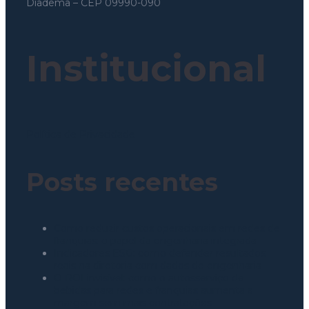
Diadema – CEP 09990-090
Institucional
Política de Privacidade
Posts recentes
Como reduzir custos operacionais em redes de
franquias: o papel da engenharia integrada
Indicadores ESG: como defender resultados
reais na diretoria com dados de engenharia
O ROI invisível: como o autosserviço de
bebidas para redes e franquias aumenta a
margem sem mais contratações