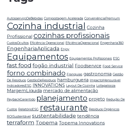
AutosserviçoDeBebidas
Compostagem Acelerada
ConveniênciaPremium
Cozinha industrial
Cozinha
cozinhas profissionais
Profissional
CustosOcultos
Eficiência Operacional
EficiênciaOperacional
Engenharia360
EngenhariaAplicada
Enjoy
Equipamentos
Equipamentos Profissionais
ESG
fast food
fogão industrial
Foodservice
Food Service
forno combinado
gastronomia
Franquias
Gestão
hamburgueria
De Resíduos
GestãoDeResíduos
ImpactoMensurável
INNOVATIONS
IndicadoresESG
Layout De Cozinha
Lollapalooza
MargemLíquida
mercado de alimentação
planejamento
projeto
PaybackGarantido
Redução De
restaurante
Custos
RelatórioESG
Resíduos Orgânicos
sustentabilidade
tendência
ROISustentável
terraform
Topema
Topema Innovations