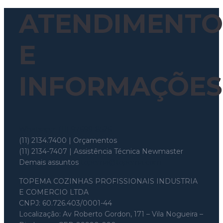
ATENDIMENTO
E
INFORMAÇÕES
Whatsapp: (11) 97699-8526
(11) 2134.7400 | Orçamentos
(11) 2134-7407 | Assistência Técnica Newmaster
Demais assuntos
topema@topema.com
TOPEMA COZINHAS PROFISSIONAIS INDUSTRIA
E COMERCIO LTDA
CNPJ: 60.726.403/0001-44
Localização: Av Roberto Gordon, 171 – Vila Nogueira –