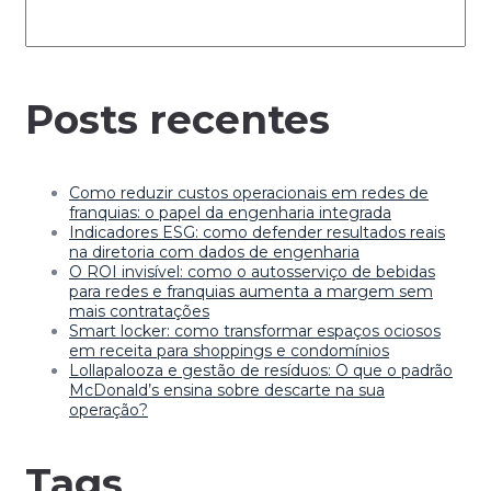
Posts recentes
Como reduzir custos operacionais em redes de
franquias: o papel da engenharia integrada
Indicadores ESG: como defender resultados reais
na diretoria com dados de engenharia
O ROI invisível: como o autosserviço de bebidas
para redes e franquias aumenta a margem sem
mais contratações
Smart locker: como transformar espaços ociosos
em receita para shoppings e condomínios
Lollapalooza e gestão de resíduos: O que o padrão
McDonald’s ensina sobre descarte na sua
operação?
Tags