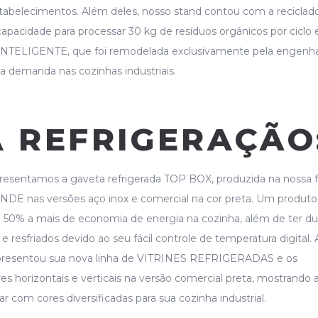
abelecimentos. Além deles, nosso stand contou com a reciclad
pacidade para processar 30 kg de resíduos orgânicos por ciclo 
ELIGENTE, que foi remodelada exclusivamente pela engenha
 demanda nas cozinhas industriais.
A REFRIGERAÇÃO
resentamos a gaveta refrigerada TOP BOX, produzida na nossa f
DE nas versões aço inox e comercial na cor preta. Um produto
ta 50% a mais de economia de energia na cozinha, além de ter du
 resfriados devido ao seu fácil controle de temperatura digital.
presentou sua nova linha de VITRINES REFRIGERADAS e os
ores horizontais e verticais na versão comercial preta, mostrando 
ar com cores diversificadas para sua cozinha industrial.