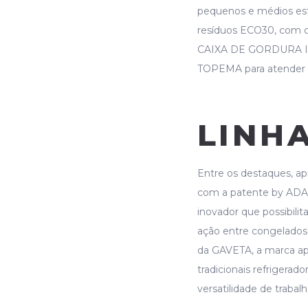
pequenos e médios est
resíduos ECO30, com ca
CAIXA DE GORDURA INT
TOPEMA para atender a
LINH
Entre os destaques, ap
com a patente by ADAN
inovador que possibili
ação entre congelados e
da GAVETA, a marca a
tradicionais refrigerad
versatilidade de trabalh