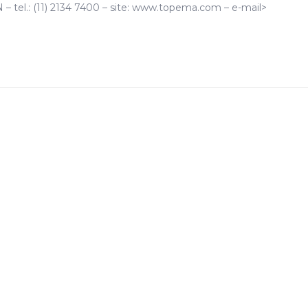
el.: (11) 2134 7400 – site: www.topema.com – e-mail>
m