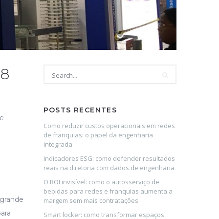
18
POSTS RECENTES
de
Como reduzir custos operacionais em redes
de franquias: o papel da engenharia
integrada
Indicadores ESG: como defender resultados
reais na diretoria com dados de engenharia
O ROI invisível: como o autosserviço de
bebidas para redes e franquias aumenta a
 grande
margem sem mais contratações
para
Smart locker: como transformar espaços