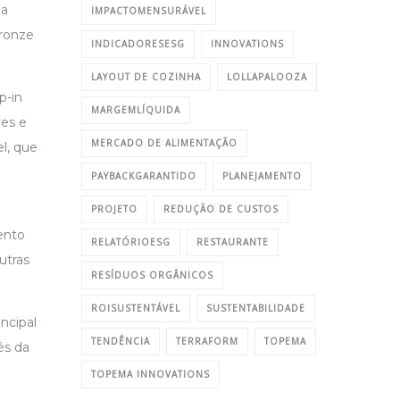
ia
IMPACTOMENSURÁVEL
Bronze
INDICADORESESG
INNOVATIONS
LAYOUT DE COZINHA
LOLLAPALOOZA
p-in
MARGEMLÍQUIDA
res e
MERCADO DE ALIMENTAÇÃO
l, que
PAYBACKGARANTIDO
PLANEJAMENTO
PROJETO
REDUÇÃO DE CUSTOS
ento
RELATÓRIOESG
RESTAURANTE
utras
RESÍDUOS ORGÂNICOS
ROISUSTENTÁVEL
SUSTENTABILIDADE
ncipal
TENDÊNCIA
TERRAFORM
TOPEMA
és da
TOPEMA INNOVATIONS