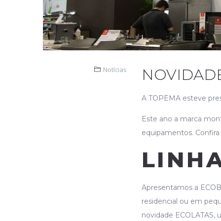
Notícias
NOVIDADE
A TOPEMA esteve prese
Este ano a marca mont
equipamentos. Confira 
LINHA
Apresentamos a ECOBOX
residencial ou em peq
novidade ECOLATAS, um 