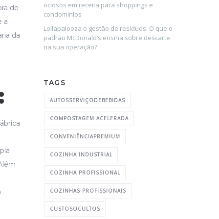
ociosos em receita para shoppings e
ora de
condomínios
e a
Lollapalooza e gestão de resíduos: O que o
ria da
padrão McDonald’s ensina sobre descarte
na sua operação?
TAGS
:
AUTOSSERVIÇODEBEBIDAS
COMPOSTAGEM ACELERADA
ábrica
CONVENIÊNCIAPREMIUM
pla
COZINHA INDUSTRIAL
 Além
COZINHA PROFISSIONAL
a
COZINHAS PROFISSIONAIS
CUSTOSOCULTOS