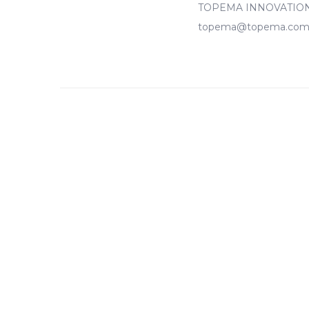
TOPEMA INNOVATION – t
topema@topema.co