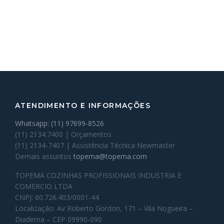
ATENDIMENTO E INFORMAÇÕES
Whatsapp: (11) 97699-8526
(11) 2134.7400 | Orçamentos
(11) 2134-7407 | Assistência Técnica Newmaster
Demais assuntos
topema@topema.com
TOPEMA COZINHAS PROFISSIONAIS INDUSTRIA E
COMERCIO LTDA
CNPJ: 60.726.403/0001-44
Localização: Av Roberto Gordon, 171 – Vila Nogueira –
Diadema – CEP 09990-090