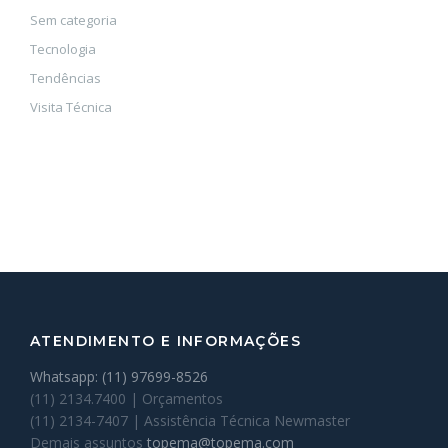
Sem categoria
Tecnologia
Tendências
Visita Técnica
ATENDIMENTO E INFORMAÇÕES
Whatsapp: (11) 97699-8526
(11) 2134.7400 | Orçamentos
(11) 2134-7407 | Assistência Técnica Newmaster
Demais assuntos
topema@topema.com