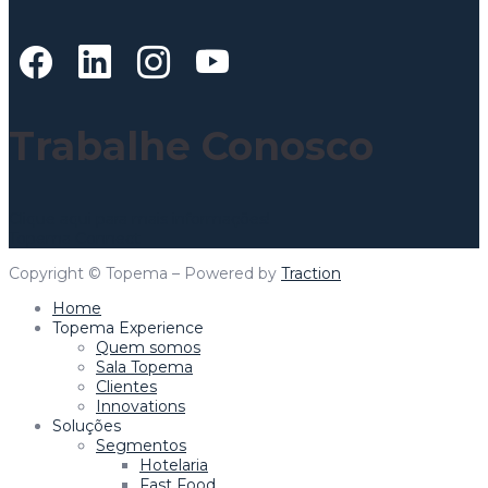
Trabalhe Conosco
Clique aqui para mais informações!
Topema Connect
Copyright © Topema – Powered by
Traction
Home
Topema Experience
Quem somos
Sala Topema
Clientes
Innovations
Soluções
Segmentos
Hotelaria
Fast Food