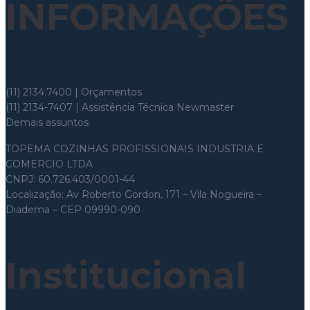
INFORMAÇÕES
Whatsapp: (11) 97699-8526
(11) 2134.7400 | Orçamentos
(11) 2134-7407 | Assistência Técnica Newmaster
Demais assuntos
topema@topema.com
TOPEMA COZINHAS PROFISSIONAIS INDUSTRIA E
COMERCIO LTDA
CNPJ: 60.726.403/0001-44
Localização: Av Roberto Gordon, 171 – Vila Nogueira –
Diadema – CEP 09990-090
Institucional