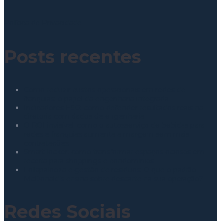
Política de Privacidade
Posts recentes
Como reduzir custos operacionais em redes de
franquias: o papel da engenharia integrada
Indicadores ESG: como defender resultados reais na
diretoria com dados de engenharia
O ROI invisível: como o autosserviço de bebidas para
redes e franquias aumenta a margem sem mais
contratações
Smart locker: como transformar espaços ociosos em
receita para shoppings e condomínios
Lollapalooza e gestão de resíduos: O que o padrão
McDonald’s ensina sobre descarte na sua operação?
Redes Sociais