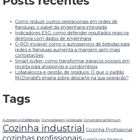
Posts recentes
Como reduzir custos operacionais em redes de
franquias: o papel da engenharia integrada
Indicadores ESG: como defender resultados reais na
diretoria com dados de engenharia
O ROI invisível: como o autosserviço de bebidas para
redes e franquias aumenta a margem sem mais
contratações
Smart locker: como transformar espaços ociosos em
receita para shoppings e condomínios
Lollapalooza e gestão de resíduos: O que o padrão
McDonald’s ensina sobre descarte na sua operação?
Tags
AutosserviçoDeBebidas
Compostagem Acelerada
ConveniênciaPremium
Cozinha industrial
Cozinha Profissional
cozinhas profissionais
CustosOcultos
Eficiência