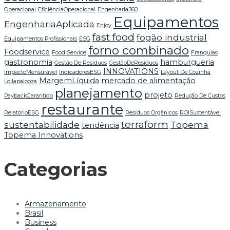
Operacional
EficiênciaOperacional
Engenharia360
Equipamentos
EngenhariaAplicada
Enjoy
fast food
fogão industrial
Equipamentos Profissionais
ESG
forno combinado
Foodservice
Food Service
Franquias
gastronomia
hamburgueria
Gestão De Resíduos
GestãoDeResíduos
INNOVATIONS
ImpactoMensurável
IndicadoresESG
Layout De Cozinha
MargemLíquida
mercado de alimentação
Lollapalooza
planejamento
projeto
PaybackGarantido
Redução De Custos
restaurante
RelatórioESG
Resíduos Orgânicos
ROISustentável
terraform
sustentabilidade
Topema
tendência
Topema Innovations
Categorias
Armazenamento
Brasil
Business