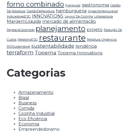
forno combinado
gastronomia
Franquias
Gestão
hamburgueria
De Resíduos
GestãoDeResíduos
ImpactoMensurável
INNOVATIONS
IndicadoresESG
Layout De Cozinha
Lollapalooza
MargemLíquida
mercado de alimentação
planejamento
projeto
PaybackGarantido
Redução De
restaurante
Custos
RelatórioESG
Resíduos Orgânicos
sustentabilidade
tendência
ROISustentável
terraform
Topema
Topema Innovations
Categorias
Armazenamento
Brasil
Business
Comida
Cozinha Industrial
Eco Eficiência
Economia
Empreendedorismo