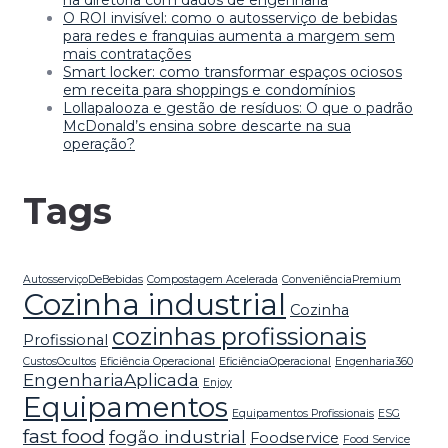
na diretoria com dados de engenharia
O ROI invisível: como o autosserviço de bebidas
para redes e franquias aumenta a margem sem
mais contratações
Smart locker: como transformar espaços ociosos
em receita para shoppings e condomínios
Lollapalooza e gestão de resíduos: O que o padrão
McDonald’s ensina sobre descarte na sua
operação?
Tags
AutosserviçoDeBebidas
Compostagem Acelerada
ConveniênciaPremium
Cozinha industrial
Cozinha
cozinhas profissionais
Profissional
CustosOcultos
Eficiência Operacional
EficiênciaOperacional
Engenharia360
EngenhariaAplicada
Enjoy
Equipamentos
Equipamentos Profissionais
ESG
fast food
fogão industrial
Foodservice
Food Service