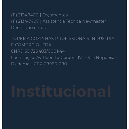
Whatsapp: (11) 97699-8526
(11) 2134.7400 | Orçamentos
(11) 2134-7407 | Assistência Técnica Newmaster
Demais assuntos
topema@topema.com
TOPEMA COZINHAS PROFISSIONAIS INDUSTRIA
E COMERCIO LTDA
CNPJ: 60.726.403/0001-44
Localização: Av Roberto Gordon, 171 – Vila Nogueira –
Diadema – CEP 09990-090
Institucional
Política de Privacidade