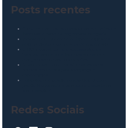
Posts recentes
Como reduzir custos operacionais em redes de
franquias: o papel da engenharia integrada
Indicadores ESG: como defender resultados
reais na diretoria com dados de engenharia
O ROI invisível: como o autosserviço de
bebidas para redes e franquias aumenta a
margem sem mais contratações
Smart locker: como transformar espaços
ociosos em receita para shoppings e
condomínios
Lollapalooza e gestão de resíduos: O que o
padrão McDonald’s ensina sobre descarte na
sua operação?
Redes Sociais