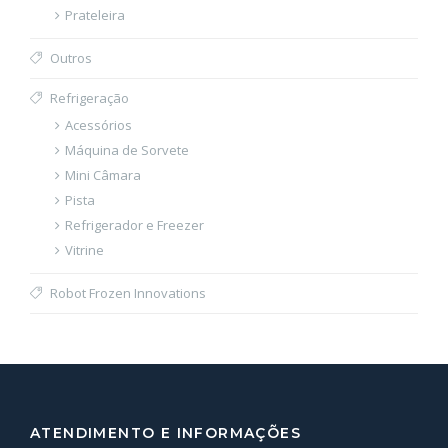
Prateleira
Outros
Refrigeração
Acessórios
Máquina de Sorvete
Mini Câmara
Pista
Refrigerador e Freezer
Vitrine
Robot Frozen Innovations
ATENDIMENTO E INFORMAÇÕES