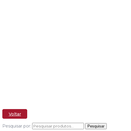
MESA COM 1
OU 2 CUBAS
(POSIÇÃO DE
Voltar
CUBA DIREITA,
Pesquisar por:
Pesquisar