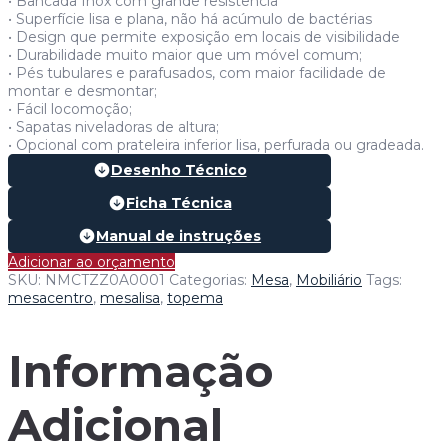
• Bancada Inox com grande resistência
• Superfície lisa e plana, não há acúmulo de bactérias
• Design que permite exposição em locais de visibilidade
• Durabilidade muito maior que um móvel comum;
• Pés tubulares e parafusados, com maior facilidade de
montar e desmontar;
• Fácil locomoção;
• Sapatas niveladoras de altura;
• Opcional com prateleira inferior lisa, perfurada ou gradeada.
Desenho Técnico
Ficha Técnica
Manual de instruções
Adicionar ao orçamento
SKU:
NMCTZZ0A0001
Categorias:
Mesa
,
Mobiliário
Tags:
mesacentro
,
mesalisa
,
topema
Informação
Adicional