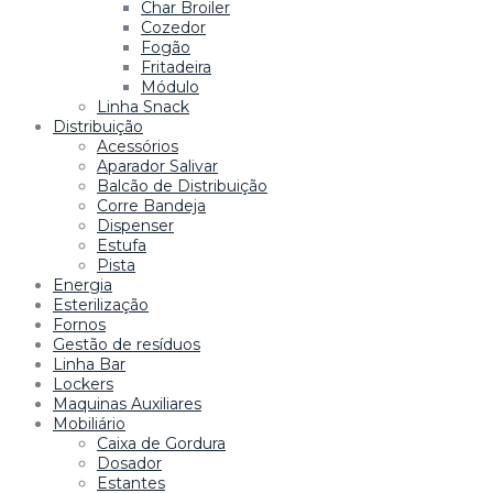
Char Broiler
Cozedor
Fogão
Fritadeira
Módulo
Linha Snack
Distribuição
Acessórios
Aparador Salivar
Balcão de Distribuição
Corre Bandeja
Dispenser
Estufa
Pista
Energia
Esterilização
Fornos
Gestão de resíduos
Linha Bar
Lockers
Maquinas Auxiliares
Mobiliário
Caixa de Gordura
Dosador
Estantes