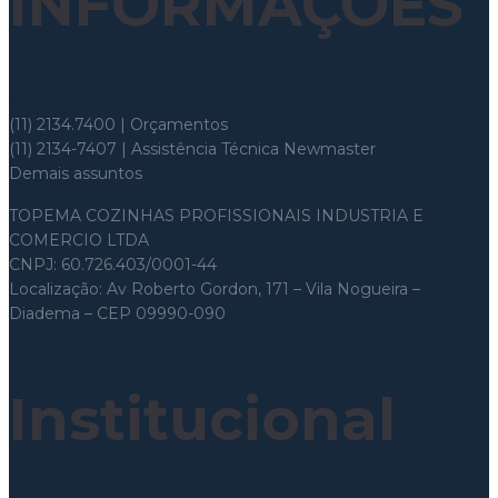
INFORMAÇÕES
Whatsapp: (11) 97699-8526
(11) 2134.7400 | Orçamentos
(11) 2134-7407 | Assistência Técnica Newmaster
Demais assuntos
topema@topema.com
TOPEMA COZINHAS PROFISSIONAIS INDUSTRIA E
COMERCIO LTDA
CNPJ: 60.726.403/0001-44
Localização: Av Roberto Gordon, 171 – Vila Nogueira –
Diadema – CEP 09990-090
Institucional