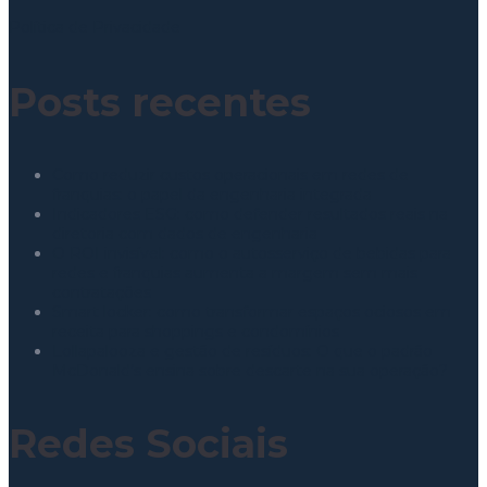
Política de Privacidade
Posts recentes
Como reduzir custos operacionais em redes de
franquias: o papel da engenharia integrada
Indicadores ESG: como defender resultados reais na
diretoria com dados de engenharia
O ROI invisível: como o autosserviço de bebidas para
redes e franquias aumenta a margem sem mais
contratações
Smart locker: como transformar espaços ociosos em
receita para shoppings e condomínios
Lollapalooza e gestão de resíduos: O que o padrão
McDonald’s ensina sobre descarte na sua operação?
Redes Sociais