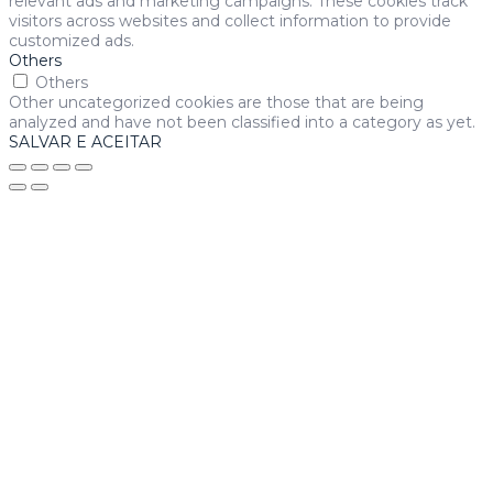
relevant ads and marketing campaigns. These cookies track
visitors across websites and collect information to provide
customized ads.
Others
Others
Other uncategorized cookies are those that are being
analyzed and have not been classified into a category as yet.
SALVAR E ACEITAR
giriş
casibom giriş
casibom
casibom güncel giriş
casibom giriş
c