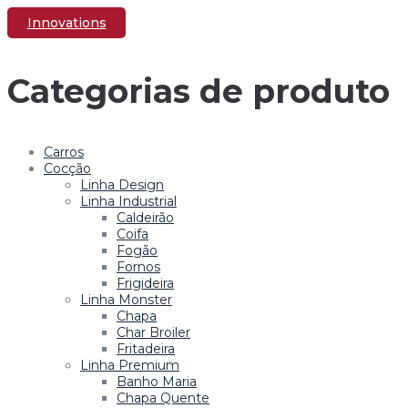
Innovations
ESQUERDA OU
Categorias de produto
CENTRO)
Carros
Cocção
Linha Design
Linha Industrial
Caldeirão
Coifa
Fogão
Fornos
Frigideira
Linha Monster
Chapa
Char Broiler
Fritadeira
Linha Premium
Banho Maria
Chapa Quente