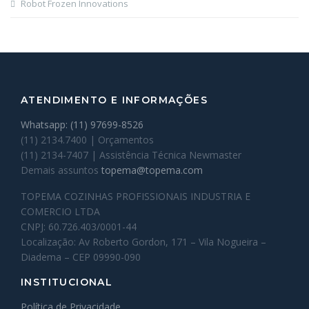
Robot Frozen Innovations
ATENDIMENTO E INFORMAÇÕES
Whatsapp: (11) 97699-8526
(11) 2134.7400 | Orçamentos
(11) 2134-7407 | Assistência Técnica Newmaster
Demais assuntos
topema@topema.com
TOPEMA COZINHAS PROFISSIONAIS INDUSTRIA E
COMERCIO LTDA
CNPJ: 60.726.403/0001-44
Localização: Av Roberto Gordon, 171 – Vila Nogueira –
Diadema – CEP 09990-090
INSTITUCIONAL
Política de Privacidade