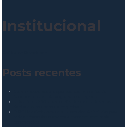
Institucional
Política de Privacidade
Posts recentes
Como reduzir custos operacionais em redes de
franquias: o papel da engenharia integrada
Indicadores ESG: como defender resultados reais na
diretoria com dados de engenharia
O ROI invisível: como o autosserviço de bebidas para
redes e franquias aumenta a margem sem mais
contratações