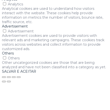
Analytics
Analytical cookies are used to understand how visitors
interact with the website. These cookies help provide
information on metrics the number of visitors, bounce rate,
traffic source, etc.
Advertisement
Advertisement
Advertisement cookies are used to provide visitors with
relevant ads and marketing campaigns. These cookies track
visitors across websites and collect information to provide
customized ads.
Others
Others
Other uncategorized cookies are those that are being
analyzed and have not been classified into a category as yet.
SALVAR E ACEITAR
riş
ultrabet
ultrabet güncel giriş
ultrabet giriş
ultrabet
betasus gün