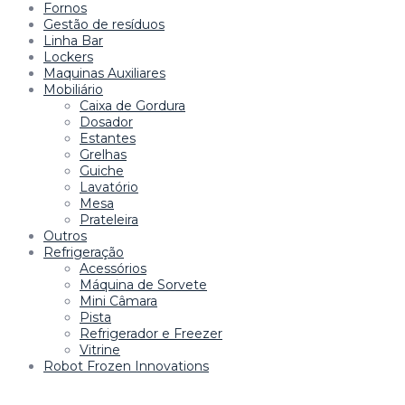
Fornos
Gestão de resíduos
Linha Bar
Lockers
Maquinas Auxiliares
Mobiliário
Caixa de Gordura
Dosador
Estantes
Grelhas
Guiche
Lavatório
Mesa
Prateleira
Outros
Refrigeração
Acessórios
Máquina de Sorvete
Mini Câmara
Pista
Refrigerador e Freezer
Vitrine
Robot Frozen Innovations