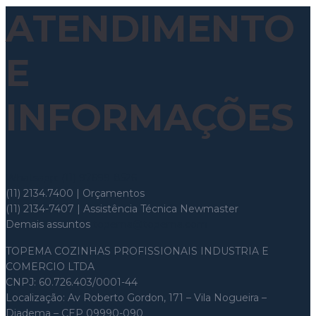
ATENDIMENTO
E
INFORMAÇÕES
Whatsapp: (11) 97699-8526
(11) 2134.7400 | Orçamentos
(11) 2134-7407 | Assistência Técnica Newmaster
Demais assuntos
topema@topema.com
TOPEMA COZINHAS PROFISSIONAIS INDUSTRIA E
COMERCIO LTDA
CNPJ: 60.726.403/0001-44
Localização: Av Roberto Gordon, 171 – Vila Nogueira –
Diadema – CEP 09990-090