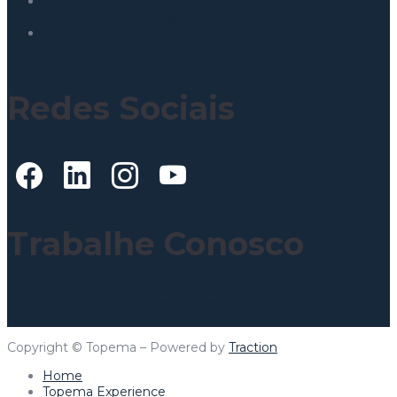
Smart locker: como transformar espaços ociosos em
receita para shoppings e condomínios
Lollapalooza e gestão de resíduos: O que o padrão
McDonald’s ensina sobre descarte na sua operação?
Redes Sociais
Trabalhe Conosco
Clique aqui para mais informações!
Topema Connect
Copyright © Topema – Powered by
Traction
Home
Topema Experience