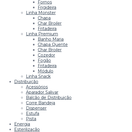
Fornos
Frigideira
Linha Monster
Chapa
Char Broiler
Fritadeira
Linha Premium
Banho Maria
Chapa Quente
Char Broiler
Cozedor
Fogão
Fritadeira
Módulo
Linha Snack
Distribuição
Acessórios
Aparador Salivar
Balcão de Distribuição
Corre Bandeja
Dispenser
Estufa
Pista
Energia
Esterilização