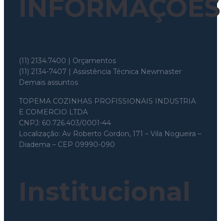
INFORMAÇÕES
Whatsapp: (11) 97699-8526
(11) 2134.7400 | Orçamentos
(11) 2134-7407 | Assistência Técnica Newmaster
Demais assuntos
topema@topema.com
TOPEMA COZINHAS PROFISSIONAIS INDUSTRIA
E COMERCIO LTDA
CNPJ: 60.726.403/0001-44
Localização: Av Roberto Gordon, 171 – Vila Nogueira –
Diadema – CEP 09990-090
Institucional