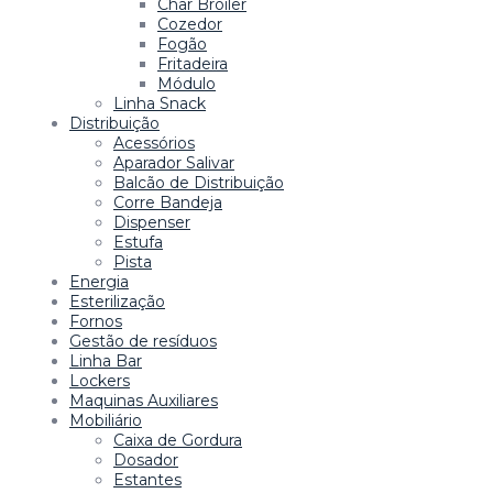
Char Broiler
Cozedor
Fogão
Fritadeira
Módulo
Linha Snack
Distribuição
Acessórios
Aparador Salivar
Balcão de Distribuição
Corre Bandeja
Dispenser
Estufa
Pista
Energia
Esterilização
Fornos
Gestão de resíduos
Linha Bar
Lockers
Maquinas Auxiliares
Mobiliário
Caixa de Gordura
Dosador
Estantes