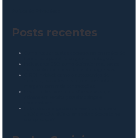
Política de Privacidade
Posts recentes
Como reduzir custos operacionais em redes de
franquias: o papel da engenharia integrada
Indicadores ESG: como defender resultados
reais na diretoria com dados de engenharia
O ROI invisível: como o autosserviço de
bebidas para redes e franquias aumenta a
margem sem mais contratações
Smart locker: como transformar espaços
ociosos em receita para shoppings e
condomínios
Lollapalooza e gestão de resíduos: O que o
padrão McDonald’s ensina sobre descarte na
sua operação?