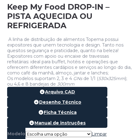
Keep My Food DROP-IN –
PISTA AQUECIDA OU
REFRIGERADA
A linha de distribuição de alimentos Topema possui
expositores que unem tecnologia e design. Tanto nos
quesitos segurança e praticidade, quanto na beleza!
Expositores com apoio ou encaixe de travessas
refratárias: ideal para buffet, hotéis e operações que
oferecem diferentes cardápios e serviços ao longo do dia,
como café da manhã, almoço, jantar e lanches;
Os modelos suportam 2, 3 e 4
GNs
de 1/1 (
530x325mm
);
ou 4,6 e 8 bandejas de
300mm
Arquivo CAD
Desenho Técnico
Ficha Técnica
Manual de instruções
Modelo
Limpar