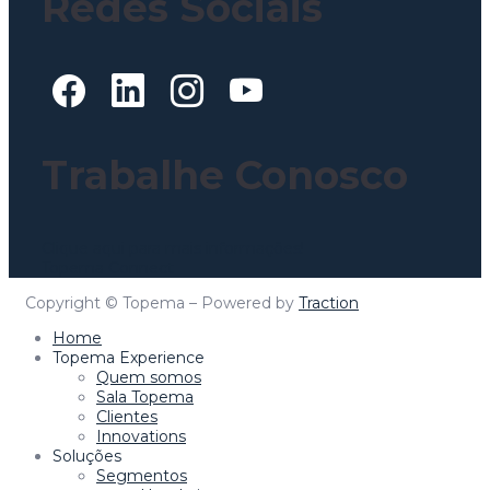
Redes Sociais
Trabalhe Conosco
Clique aqui para mais informações!
Topema Connect
Copyright © Topema – Powered by
Traction
Home
Topema Experience
Quem somos
Sala Topema
Clientes
Innovations
Soluções
Segmentos