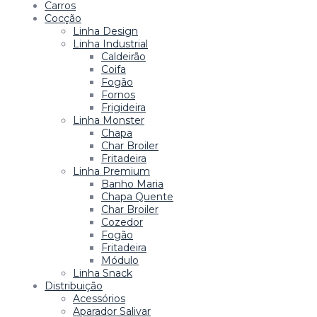
Carros
Cocção
Linha Design
Linha Industrial
Caldeirão
Coifa
Fogão
Fornos
Frigideira
Linha Monster
Chapa
Char Broiler
Fritadeira
Linha Premium
Banho Maria
Chapa Quente
Char Broiler
Cozedor
Fogão
Fritadeira
Módulo
Linha Snack
Distribuição
Acessórios
Aparador Salivar