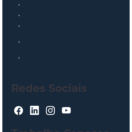
Como reduzir custos operacionais em redes de
franquias: o papel da engenharia integrada
Indicadores ESG: como defender resultados
reais na diretoria com dados de engenharia
O ROI invisível: como o autosserviço de
bebidas para redes e franquias aumenta a
margem sem mais contratações
Smart locker: como transformar espaços
ociosos em receita para shoppings e
condomínios
Lollapalooza e gestão de resíduos: O que o
padrão McDonald’s ensina sobre descarte na
sua operação?
Redes Sociais