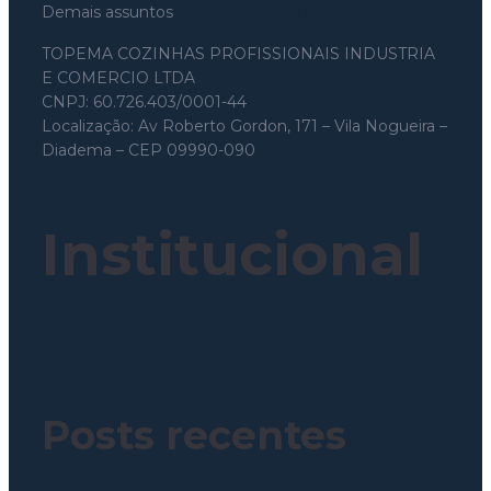
Demais assuntos
topema@topema.com
TOPEMA COZINHAS PROFISSIONAIS INDUSTRIA
E COMERCIO LTDA
CNPJ: 60.726.403/0001-44
Localização: Av Roberto Gordon, 171 – Vila Nogueira –
Diadema – CEP 09990-090
Institucional
Política de Privacidade
Posts recentes