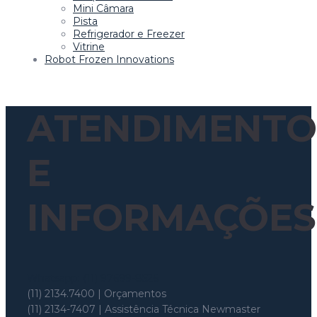
Mini Câmara
Pista
Refrigerador e Freezer
Vitrine
Robot Frozen Innovations
ATENDIMENTO
E
INFORMAÇÕES
Whatsapp: (11) 97699-8526
(11) 2134.7400 | Orçamentos
(11) 2134-7407 | Assistência Técnica Newmaster