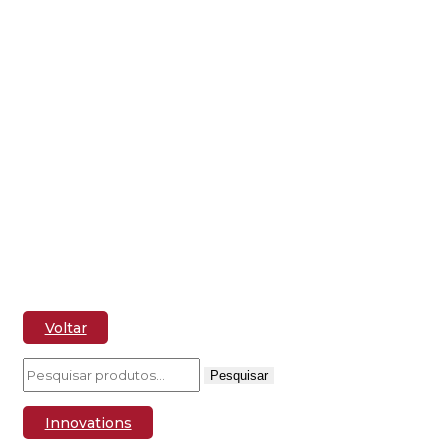
DRAGÃO – AQUECIMENTO DE ÁGUA
AQUECEDOR AUTOMÁTICO A PELLETS
PAINEL SOLAR PARA AGUA QUENTE OU ENERGIA
ELETRICA
Voltar
Pesquisar
Innovations