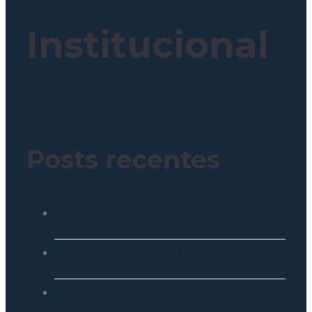
Institucional
Política de Privacidade
Posts recentes
Como reduzir custos operacionais em redes de
franquias: o papel da engenharia integrada
Indicadores ESG: como defender resultados
reais na diretoria com dados de engenharia
O ROI invisível: como o autosserviço de
bebidas para redes e franquias aumenta a