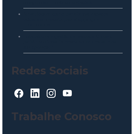
margem sem mais contratações
Smart locker: como transformar espaços
ociosos em receita para shoppings e
condomínios
Lollapalooza e gestão de resíduos: O que o
padrão McDonald’s ensina sobre descarte na
sua operação?
Redes Sociais
Trabalhe Conosco