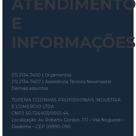
ATENDIMENTO
E
INFORMAÇÕES
Whatsapp: (11) 97699-8526
(11) 2134.7400 | Orçamentos
(11) 2134-7407 | Assistência Técnica Newmaster
Demais assuntos
topema@topema.com
TOPEMA COZINHAS PROFISSIONAIS INDUSTRIA
E COMERCIO LTDA
CNPJ: 60.726.403/0001-44
Localização: Av Roberto Gordon, 171 – Vila Nogueira –
Diadema – CEP 09990-090