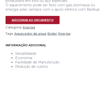
produzidos em inox ou aço especiais.
O aquecimento pode ser feito com gás, biomassa ou
energia solar, sempre com o apoio elétrico com Backup.
ADICIONAR AO ORÇAMENTO
Categoria:
Energia
Tags:
Aquecedor de agua
,
Boiler
,
Energia
INFORMAÇÃO ADICIONAL
Versatilidade
Economia
Facilidade de Manutenção
Redução de custos
HIDRA – AQUECIMENTO DE ÁGUA