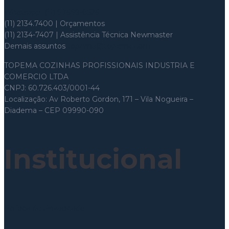
Whatsapp: (11) 97699-8526
(11) 2134.7400 | Orçamentos
(11) 2134-7407 | Assistência Técnica Newmaster
Demais assuntos
topema@topema.com
TOPEMA COZINHAS PROFISSIONAIS INDUSTRIA E
COMERCIO LTDA
CNPJ: 60.726.403/0001-44
Localização: Av Roberto Gordon, 171 – Vila Nogueira –
Diadema – CEP 09990-090
Institucional
Política de Privacidade