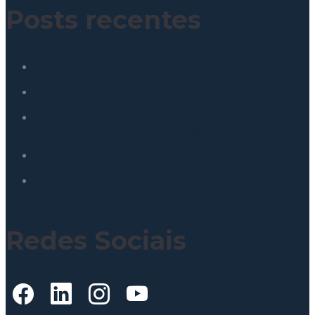
Posts recentes
Como reduzir custos operacionais em redes de
franquias: o papel da engenharia integrada
Indicadores ESG: como defender resultados reais na
diretoria com dados de engenharia
O ROI invisível: como o autosserviço de bebidas para
redes e franquias aumenta a margem sem mais
contratações
Smart locker: como transformar espaços ociosos em
receita para shoppings e condomínios
Lollapalooza e gestão de resíduos: O que o padrão
McDonald’s ensina sobre descarte na sua operação?
Redes Sociais