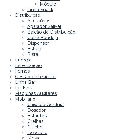
Módulo
Linha Snack
Distribuição
Acessórios
Aparador Salivar
Balcão de Distribuição
Corre Bandeja
Dispenser
Estufa
Pista
Energia
Esterilização
Fornos
Gestão de resíduos
Linha Bar
Lockers
Maquinas Auxiliares
Mobiliário
Caixa de Gordura
Dosador
Estantes
Grelhas
Guiche
Lavatório
Mesa