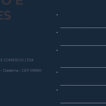
O E
ES
Como reduzir custos operac
em redes de franquias: o pa
engenharia integrada
Indicadores ESG: como def
resultados reais na diretori
dados de engenharia
O ROI invisível: como o
autosserviço de bebidas pa
redes e franquias aumenta 
 E COMERCIO LTDA
margem sem mais contrat
ra – Diadema – CEP 09990-
Smart locker: como transfo
espaços ociosos em receita
shoppings e condomínios
Lollapalooza e gestão de re
O que o padrão McDonald’s
sobre descarte na sua oper