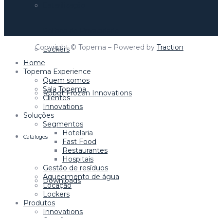
Esterilização
Política de Privacidade
Copyright © Topema – Powered by
Traction
Lockers
Home
Topema Experience
Quem somos
Sala Topema
Robot Frozen Innovations
Clientes
Innovations
Soluções
Segmentos
Hotelaria
Catálogos
Fast Food
Restaurantes
Hospitais
Gestão de resíduos
Aquecimento de água
Downloads
Locação
Lockers
Produtos
Innovations