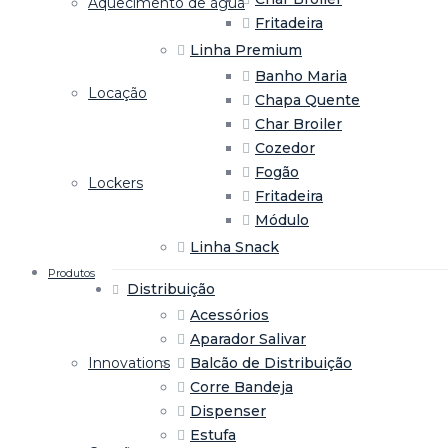
Aquecimento de água
Fritadeira
Linha Premium
Banho Maria
Locação
Chapa Quente
Char Broiler
Cozedor
Fogão
Lockers
Fritadeira
Módulo
Linha Snack
Produtos
Distribuição
Acessórios
Aparador Salivar
Balcão de Distribuição
Innovations
Corre Bandeja
Dispenser
Estufa