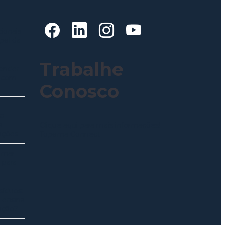
ionais
pel da
Trabalhe
ender
a com
Conosco
ra
a
Clique aqui para mais informações!
ações
Topema Connect
rmar
 para
síduos:
 ensina
ação?