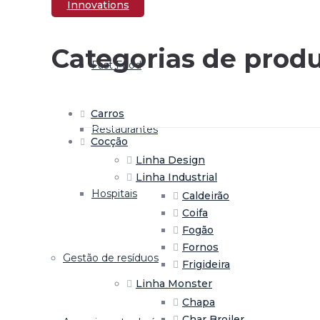
Hotelaria
Innovations
Categorias de prod
Fast Food
Carros
Restaurantes
Cocção
Linha Design
Linha Industrial
Hospitais
Caldeirão
Coifa
Fogão
Fornos
Gestão de resíduos
Frigideira
Linha Monster
Chapa
Char Broiler