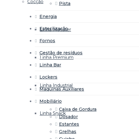
Cocção
Pista
Energia
Esterilização
Linha Monster
Fornos
Gestão de resíduos
Linha Premium
Linha Bar
Lockers
Linha Industrial
Maquinas Auxiliares
Mobiliário
Caixa de Gordura
Linha Snack
Dosador
Estantes
Grelhas
Guiche