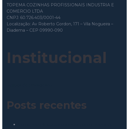
TOPEMA COZINHAS PROFISSIONAIS INDUSTRIA E
COMERCIO LTDA
CNPJ: 60.726.403/0001-44
Localização: Av Roberto Gordon, 171 – Vila Nogueira –
Diadema – CEP 09990-090
Institucional
Política de Privacidade
Posts recentes
Como reduzir custos operacionais em redes de