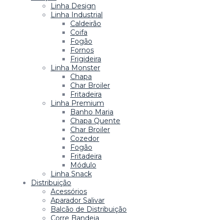
Linha Design
Linha Industrial
Caldeirão
Coifa
Fogão
Fornos
Frigideira
Linha Monster
Chapa
Char Broiler
Fritadeira
Linha Premium
Banho Maria
Chapa Quente
Char Broiler
Cozedor
Fogão
Fritadeira
Módulo
Linha Snack
Distribuição
Acessórios
Aparador Salivar
Balcão de Distribuição
Corre Bandeja