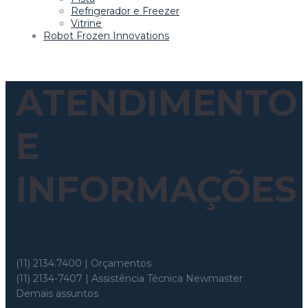
Refrigerador e Freezer
Vitrine
Robot Frozen Innovations
ATENDIMENTO
E
INFORMAÇÕES
Whatsapp: (11) 97699-8526
(11) 2134.7400 | Orçamentos
(11) 2134-7407 | Assistência Técnica Newmaster
Demais assuntos
topema@topema.com