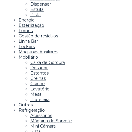
Dispenser
Estufa
Pista
Energia
Esterilização
Fornos
Gestão de resíduos
Linha Bar
Lockers
Maquinas Auxiliares
Mobiliário
Caixa de Gordura
Dosador
Estantes
Grelhas
Guiche
Lavatório
Mesa
Prateleira
Outros
Refrigeração
Acessórios
Máquina de Sorvete
Mini Câmara
Pista