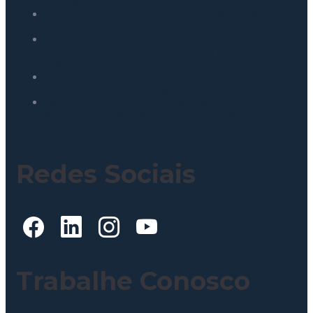
franquias: o papel da engenharia integrada
Indicadores ESG: como defender resultados reais
na diretoria com dados de engenharia
O ROI invisível: como o autosserviço de bebidas
para redes e franquias aumenta a margem sem
mais contratações
Smart locker: como transformar espaços ociosos
em receita para shoppings e condomínios
Lollapalooza e gestão de resíduos: O que o padrão
McDonald’s ensina sobre descarte na sua
operação?
Redes Sociais
Trabalhe Conosco