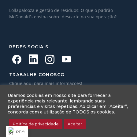
Lollapalooza e gestão de resíduos: O que o padrão
McDonald’s ensina sobre descarte na sua operação?
REDES SOCIAIS
TRABALHE CONOSCO
Clique aqui para mais informações!
Topema Connect
Usamos cookies em nosso site para fornecer a
experiência mais relevante, lembrando suas
preferências e visitas repetidas. Ao clicar em “Aceitar”,
concorda com a utilização de TODOS os cookies.
Política de privacidade
Aceitar
COPYRIGHT © TOPEMA – POWERED BY
TRACTION
PT