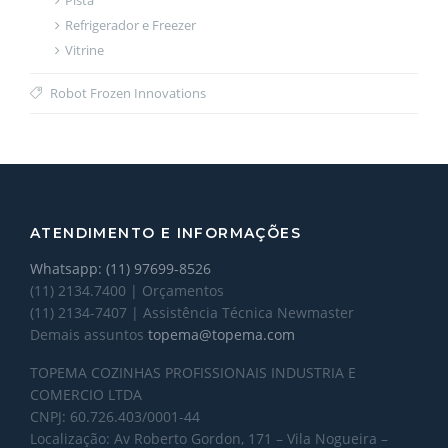
Refrigerador e Freezer
Vitrine
Robot Frozen Innovations
ATENDIMENTO E INFORMAÇÕES
Whatsapp: (11) 97699-8526
(11) 2134.7400 | Orçamentos
(11) 2134-7407 | Assistência Técnica Newmaster
Demais assuntos
topema@topema.com
TOPEMA COZINHAS PROFISSIONAIS INDUSTRIA E
COMERCIO LTDA
CNPJ: 60.726.403/0001-44
Localização: Av Roberto Gordon, 171 – Vila Nogueira –