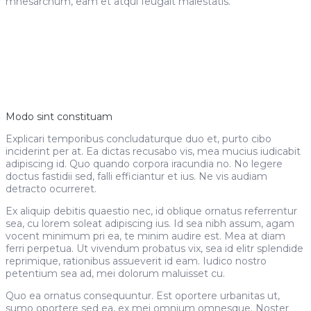
mnesarchum, eam et atqui feugait maiestatis.
Modo sint constituam
Explicari temporibus concludaturque duo et, purto cibo
inciderint per at. Ea dictas recusabo vis, mea mucius iudicabit
adipiscing id. Quo quando corpora iracundia no. No legere
doctus fastidii sed, falli efficiantur et ius. Ne vis audiam
detracto ocurreret.
Ex aliquip debitis quaestio nec, id oblique ornatus referrentur
sea, cu lorem soleat adipiscing ius. Id sea nibh assum, agam
vocent minimum pri ea, te minim audire est. Mea at diam
ferri perpetua. Ut vivendum probatus vix, sea id elitr splendide
reprimique, rationibus assueverit id eam. Iudico nostro
petentium sea ad, mei dolorum maluisset cu.
Quo ea ornatus consequuntur. Est oportere urbanitas ut,
sumo oportere sed ea, ex mei omnium omnesque. Noster