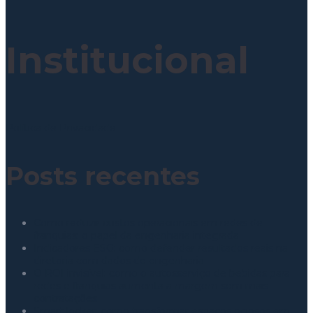
Institucional
Política de Privacidade
Posts recentes
Como reduzir custos operacionais em redes de
franquias: o papel da engenharia integrada
Indicadores ESG: como defender resultados reais na
diretoria com dados de engenharia
O ROI invisível: como o autosserviço de bebidas para
redes e franquias aumenta a margem sem mais
contratações
Smart locker: como transformar espaços ociosos em