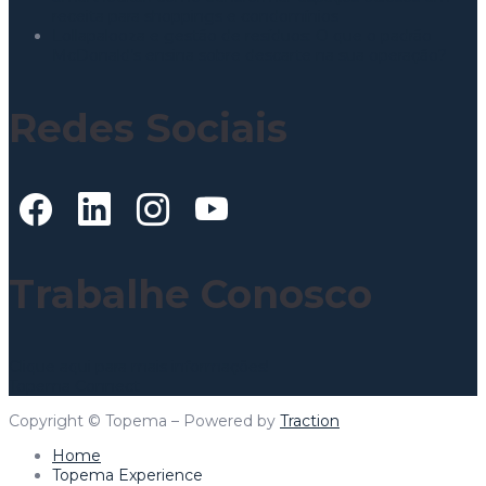
receita para shoppings e condomínios
Lollapalooza e gestão de resíduos: O que o padrão
McDonald’s ensina sobre descarte na sua operação?
Redes Sociais
Trabalhe Conosco
Clique aqui para mais informações!
Topema Connect
Copyright © Topema – Powered by
Traction
Home
Topema Experience