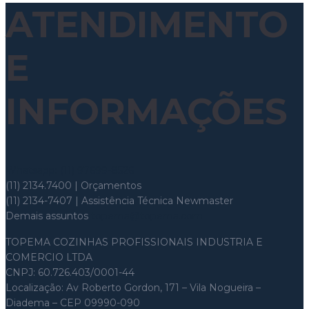
ATENDIMENTO
E
INFORMAÇÕES
Whatsapp: (11) 97699-8526
(11) 2134.7400 | Orçamentos
(11) 2134-7407 | Assistência Técnica Newmaster
Demais assuntos
topema@topema.com
TOPEMA COZINHAS PROFISSIONAIS INDUSTRIA E
COMERCIO LTDA
CNPJ: 60.726.403/0001-44
Localização: Av Roberto Gordon, 171 – Vila Nogueira –
Diadema – CEP 09990-090