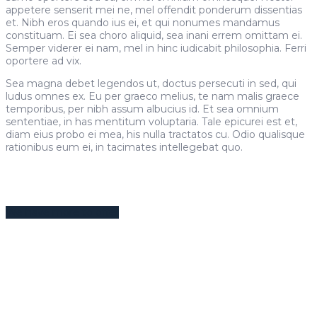
appetere senserit mei ne, mel offendit ponderum dissentias
et. Nibh eros quando ius ei, et qui nonumes mandamus
constituam. Ei sea choro aliquid, sea inani errem omittam ei.
Semper viderer ei nam, mel in hinc iudicabit philosophia. Ferri
oportere ad vix.
Sea magna debet legendos ut, doctus persecuti in sed, qui
ludus omnes ex. Eu per graeco melius, te nam malis graece
temporibus, per nibh assum albucius id. Et sea omnium
sententiae, in has mentitum voluptaria. Tale epicurei est et,
diam eius probo ei mea, his nulla tractatos cu. Odio qualisque
rationibus eum ei, in tacimates intellegebat quo.
We have more to offer