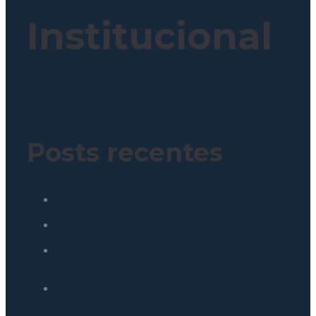
Institucional
Política de Privacidade
Posts recentes
Como reduzir custos operacionais em redes de
franquias: o papel da engenharia integrada
Indicadores ESG: como defender resultados
reais na diretoria com dados de engenharia
O ROI invisível: como o autosserviço de
bebidas para redes e franquias aumenta a
margem sem mais contratações
Smart locker: como transformar espaços
ociosos em receita para shoppings e
condomínios