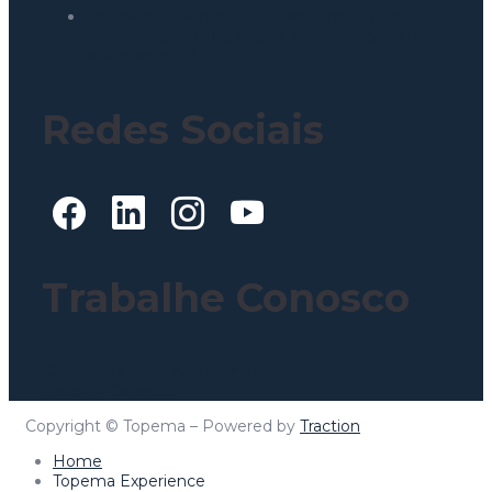
Lollapalooza e gestão de resíduos: O que o
padrão McDonald’s ensina sobre descarte na
sua operação?
Redes Sociais
Trabalhe Conosco
Clique aqui para mais informações!
Topema Connect
Copyright © Topema – Powered by
Traction
Home
Topema Experience