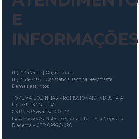
E
INFORMAÇÕES
Whatsapp: (11) 97699-8526
(11) 2134.7400 | Orçamentos
(11) 2134-7407 | Assistência Técnica Newmaster
Demais assuntos
topema@topema.com
TOPEMA COZINHAS PROFISSIONAIS INDUSTRIA
E COMERCIO LTDA
CNPJ: 60.726.403/0001-44
Localização: Av Roberto Gordon, 171 – Vila Nogueira –
Diadema – CEP 09990-090