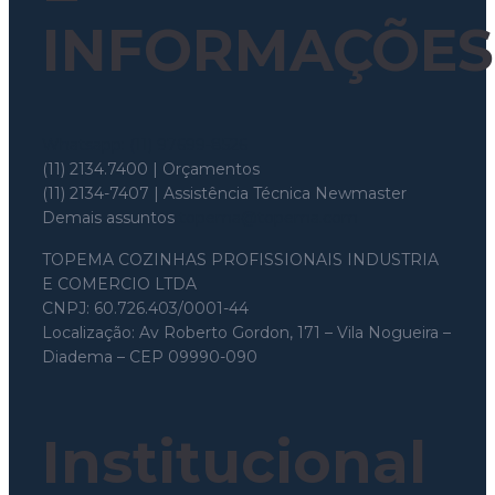
INFORMAÇÕES
Whatsapp: (11) 97699-8526
(11) 2134.7400 | Orçamentos
(11) 2134-7407 | Assistência Técnica Newmaster
Demais assuntos
topema@topema.com
TOPEMA COZINHAS PROFISSIONAIS INDUSTRIA
E COMERCIO LTDA
CNPJ: 60.726.403/0001-44
Localização: Av Roberto Gordon, 171 – Vila Nogueira –
Diadema – CEP 09990-090
Institucional