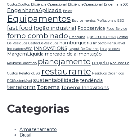
CustosOcultos
Eficiência Operacional
EficiênciaOperacional
Engenharia360
EngenhariaAplicada
Enjoy
Equipamentos
Equipamentos Profissionais
ESG
fast food
fogão industrial
Foodservice
Food Service
forno combinado
gastronomia
Franquias
Gestão
hamburgueria
De Resíduos
GestãoDeResíduos
ImpactoMensurável
INNOVATIONS
IndicadoresESG
Layout De Cozinha
Lollapalooza
MargemLíquida
mercado de alimentação
planejamento
projeto
PaybackGarantido
Redução De
restaurante
Custos
RelatórioESG
Resíduos Orgânicos
sustentabilidade
tendência
ROISustentável
terraform
Topema
Topema Innovations
Categorias
Armazenamento
Brasil