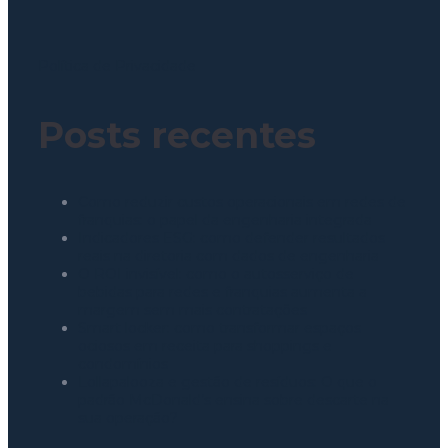
Política de Privacidade
Posts recentes
Como reduzir custos operacionais em redes de
franquias: o papel da engenharia integrada
Indicadores ESG: como defender resultados
reais na diretoria com dados de engenharia
O ROI invisível: como o autosserviço de
bebidas para redes e franquias aumenta a
margem sem mais contratações
Smart locker: como transformar espaços
ociosos em receita para shoppings e
condomínios
Lollapalooza e gestão de resíduos: O que o
padrão McDonald’s ensina sobre descarte na
sua operação?