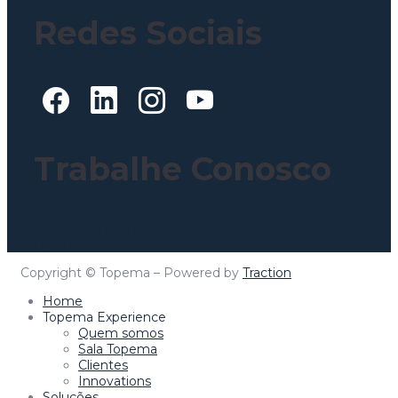
Redes Sociais
Trabalhe Conosco
Clique aqui para mais informações!
Topema Connect
Copyright © Topema – Powered by
Traction
Home
Topema Experience
Quem somos
Sala Topema
Clientes
Innovations
Soluções