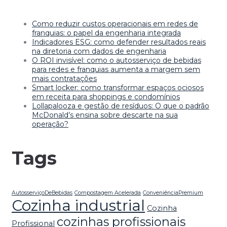
Como reduzir custos operacionais em redes de
franquias: o papel da engenharia integrada
Indicadores ESG: como defender resultados reais
na diretoria com dados de engenharia
O ROI invisível: como o autosserviço de bebidas
para redes e franquias aumenta a margem sem
mais contratações
Smart locker: como transformar espaços ociosos
em receita para shoppings e condomínios
Lollapalooza e gestão de resíduos: O que o padrão
McDonald’s ensina sobre descarte na sua
operação?
Tags
AutosserviçoDeBebidas
Compostagem Acelerada
ConveniênciaPremium
Cozinha industrial
Cozinha
cozinhas profissionais
Profissional