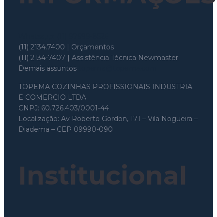
Whatsapp: (11) 97699-8526
(11) 2134.7400 | Orçamentos
(11) 2134-7407 | Assistência Técnica Newmaster
Demais assuntos
topema@topema.com
TOPEMA COZINHAS PROFISSIONAIS INDUSTRIA
E COMERCIO LTDA
CNPJ: 60.726.403/0001-44
Localização: Av Roberto Gordon, 171 – Vila Nogueira –
Diadema – CEP 09990-090
Institucional