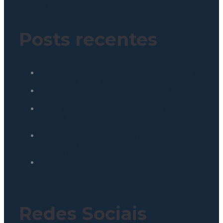
Política de Privacidade
Posts recentes
Como reduzir custos operacionais em redes de
franquias: o papel da engenharia integrada
Indicadores ESG: como defender resultados
reais na diretoria com dados de engenharia
O ROI invisível: como o autosserviço de
bebidas para redes e franquias aumenta a
margem sem mais contratações
Smart locker: como transformar espaços
ociosos em receita para shoppings e
condomínios
Lollapalooza e gestão de resíduos: O que o
padrão McDonald’s ensina sobre descarte na
sua operação?
Redes Sociais