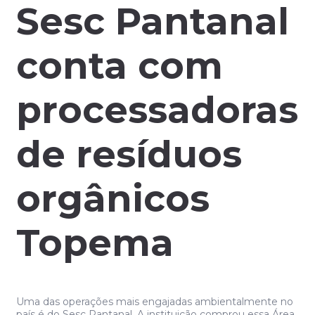
Sesc Pantanal
conta com
processadoras
de resíduos
orgânicos
Topema
Uma das operações mais engajadas ambientalmente no
país é do Sesc Pantanal. A instituição comprou essa Área