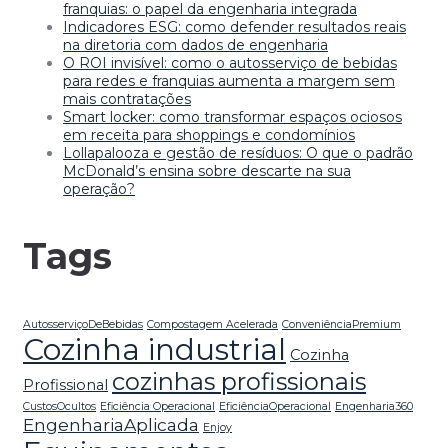
franquias: o papel da engenharia integrada
Indicadores ESG: como defender resultados reais
na diretoria com dados de engenharia
O ROI invisível: como o autosserviço de bebidas
para redes e franquias aumenta a margem sem
mais contratações
Smart locker: como transformar espaços ociosos
em receita para shoppings e condomínios
Lollapalooza e gestão de resíduos: O que o padrão
McDonald’s ensina sobre descarte na sua
operação?
Tags
AutosserviçoDeBebidas
Compostagem Acelerada
ConveniênciaPremium
Cozinha industrial
Cozinha
cozinhas profissionais
Profissional
CustosOcultos
Eficiência Operacional
EficiênciaOperacional
Engenharia360
EngenhariaAplicada
Enjoy