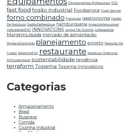
Equipamentos
Equipamentos Profissionais
ESG
fast food
fogão industrial
Foodservice
Food Service
forno combinado
gastronomia
Franquias
Gestão
hamburgueria
De Resíduos
GestãoDeResíduos
ImpactoMensurável
INNOVATIONS
IndicadoresESG
Layout De Cozinha
Lollapalooza
MargemLíquida
mercado de alimentação
planejamento
projeto
PaybackGarantido
Redução De
restaurante
Custos
RelatórioESG
Resíduos Orgânicos
sustentabilidade
tendência
ROISustentável
terraform
Topema
Topema Innovations
Categorias
Armazenamento
Brasil
Business
Comida
Cozinha Industrial