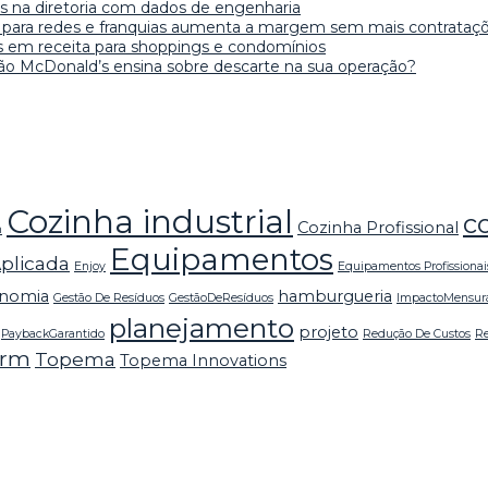
s na diretoria com dados de engenharia
as para redes e franquias aumenta a margem sem mais contrataç
s em receita para shoppings e condomínios
rão McDonald’s ensina sobre descarte na sua operação?
Cozinha industrial
c
Cozinha Profissional
m
Equipamentos
plicada
Enjoy
Equipamentos Profissionai
onomia
hamburgueria
Gestão De Resíduos
GestãoDeResíduos
ImpactoMensur
planejamento
projeto
PaybackGarantido
Redução De Custos
Re
orm
Topema
Topema Innovations