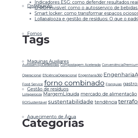
Indicadores ESG: como defender resultados reai
Distribuição
O ROI invisível: como o autosserviço de bebid
Smart locker: como transformar espaços ocioso
Lollapalooza e gestão de resíduos: O que o pad
Fornos
Tags
Maquinas Auxiliares
AutosserviçoDeBebidas
Compostagem Acelerada
ConveniênciaPremiu
EngenhariaA
Operacional
EficiênciaOperacional
Engenharia360
forno combinado
gastr
Food Service
Franquias
Gestão de resíduos
MargemLíquida
mercado de alimentação
Lollapalooza
terraf
sustentabilidade
tendência
ROISustentável
Aquecimento de Água
Categorias