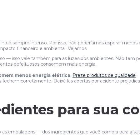
balho é sempre intenso. Por isso, não poderíamos esperar menos
mpacto financeiro e ambiental. Vejamos:
o — isso vale também para as luzes dos ambientes. Não tem po
entos defeituosos consomem mais energia.
mem menos energia elétrica
.
Preze produtos de qualidade
!
res fecham corretamente. Deixá-las abertas por acidente prejudi
dientes para sua coz
as embalagens — dos ingredientes que você compra para a sua c