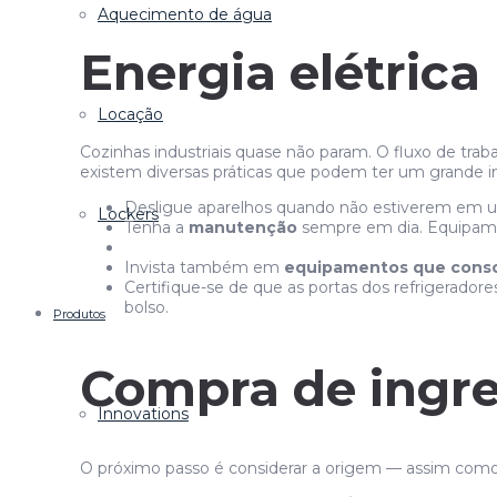
Aquecimento de água
Energia elétrica
Locação
Cozinhas industriais quase não param. O fluxo de tra
existem diversas práticas que podem ter um grande i
Desligue aparelhos quando não estiverem em us
Lockers
Tenha a
manutenção
sempre em dia. Equipam
Invista também em
equipamentos que conso
Certifique-se de que as portas dos refrigerado
bolso.
Produtos
Compra de ingre
Innovations
O próximo passo é considerar a origem — assim como 