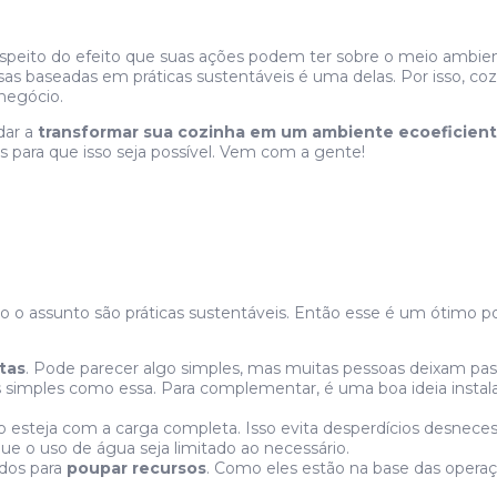
respeito do efeito que suas ações podem ter sobre o meio ambi
s baseadas em práticas sustentáveis é uma delas. Por isso, co
negócio.
dar a
transformar sua cozinha em um ambiente ecoeficien
s para que isso seja possível. Vem com a gente!
o assunto são práticas sustentáveis. Então esse é um ótimo p
tas
. Pode parecer algo simples, mas muitas pessoas deixam pa
 simples como essa. Para complementar, é uma boa ideia instalar 
steja com a carga completa. Isso evita desperdícios desnecess
que o uso de água seja limitado ao necessário.
idos para
poupar recursos
. Como eles estão na base das operaç