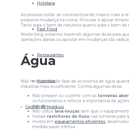
Hotelaria
As pessoas estão se conscientizando mais e mais a 
pequena mudança na rotina. Procurar e apoiar empresa
Tanto para o bem da natureza quanto para o bem do 
Fast Food
Neste blog, estamos trazendo algumas dicas para aju
operações diárias ou apostar em mudanças tão radicai
Restaurantes
Água
Hospitais
Não tem como não falar de economia de água quando 
industrial mais ecoeficiente. Confira algumas dicas:
Não prepare ou cozinhe com as
torneiras aber
os funcionários e reforce a importância de ações
trabalho.
Gestão de resíduos
Não utilize
lava-louças
sem que o equipamento e
Instale
restritores de fluxo
nas torneiras para 
Invista em
equipamentos eficientes
, desenvolv
medida super efetiva.