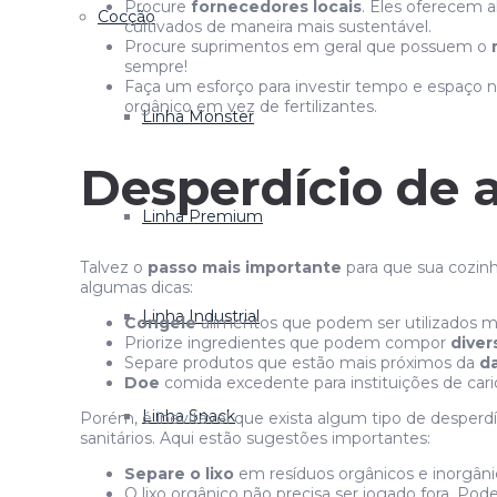
Procure
fornecedores locais
. Eles oferecem a
Cocção
cultivados de maneira mais sustentável.
Procure suprimentos em geral que possuem o
sempre!
Faça um esforço para investir tempo e espaço 
orgânico em vez de fertilizantes.
Linha Monster
Desperdício de 
Linha Premium
Talvez o
passo mais importante
para que sua cozinh
algumas dicas:
Linha Industrial
Congele
alimentos que podem ser utilizados ma
Priorize ingredientes que podem compor
diver
Separe produtos que estão mais próximos da
da
Doe
comida excedente para instituições de cari
Linha Snack
Porém, é inevitável que exista algum tipo de desperdíc
sanitários. Aqui estão sugestões importantes:
Separe o lixo
em resíduos orgânicos e inorgâni
O lixo orgânico não precisa ser jogado fora. Pode