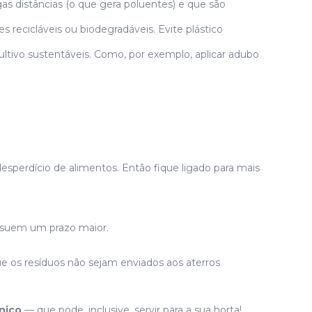
as distâncias (o que gera poluentes) e que são
recicláveis ​​ou biodegradáveis. Evite plástico
ultivo sustentáveis. Como, por exemplo, aplicar adubo
esperdício de alimentos. Então fique ligado para mais
ssuem um prazo maior.
que os resíduos não sejam enviados aos aterros
nico
— que pode, inclusive, servir para a sua horta!