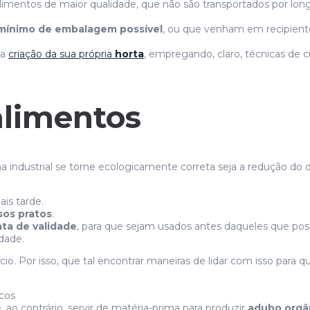
limentos de maior qualidade, que não são transportados por long
mínimo de embalagem possível
, ou que venham em recipientes 
na
criação da sua própria
horta
, empregando, claro, técnicas de c
alimentos
a industrial se torne ecologicamente correta seja a redução do d
is tarde.
sos pratos
.
ta de validade
, para que sejam usados antes daqueles que po
dade.
io. Por isso, que tal encontrar maneiras de lidar com isso para 
cos
, ao contrário, servir de matéria-prima para produzir
adubo orgâ