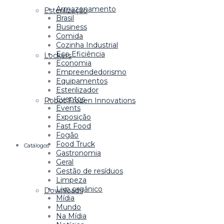
Armazenamento
Esterilização
Brasil
Business
Comida
Cozinha Industrial
Eco Eficiência
Lockers
Economia
Empreendedorismo
Equipamentos
Esterilizador
Eventos
Robot Frozen Innovations
Events
Exposição
Fast Food
Fogão
Food Truck
Catálogos
Gastronomia
Geral
Gestão de resíduos
Limpeza
Lixo orgânico
Downloads
Mídia
Mundo
Na Mídia