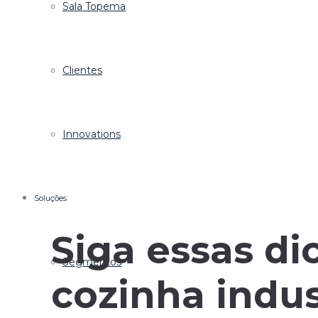
Sala Topema
Clientes
Innovations
Soluções
Siga essas di
Segmentos
cozinha indus