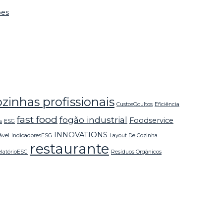
ões
ozinhas profissionais
CustosOcultos
Eficiência
fast food
fogão industrial
Foodservice
s
ESG
INNOVATIONS
ável
IndicadoresESG
Layout De Cozinha
restaurante
latórioESG
Resíduos Orgânicos